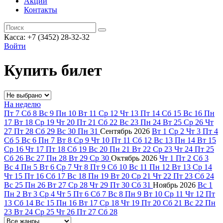
Акции
Контакты
Касса: +7 (3452)
28-32-32
Войти
Купить билет
На неделю
Пт
7
Сб
8
Вс
9
Пн
10
Вт
11
Ср
12
Чт
13
Пт
14
Сб
15
Вс
16
Пн
17
Вт
18
Ср
19
Чт
20
Пт
21
Сб
22
Вс
23
Пн
24
Вт
25
Ср
26
Чт
27
Пт
28
Сб
29
Вс
30
Пн
31
Сентябрь
2026
Вт
1
Ср
2
Чт
3
Пт
4
Сб
5
Вс
6
Пн
7
Вт
8
Ср
9
Чт
10
Пт
11
Сб
12
Вс
13
Пн
14
Вт
15
Ср
16
Чт
17
Пт
18
Сб
19
Вс
20
Пн
21
Вт
22
Ср
23
Чт
24
Пт
25
Сб
26
Вс
27
Пн
28
Вт
29
Ср
30
Октябрь
2026
Чт
1
Пт
2
Сб
3
Вс
4
Пн
5
Вт
6
Ср
7
Чт
8
Пт
9
Сб
10
Вс
11
Пн
12
Вт
13
Ср
14
Чт
15
Пт
16
Сб
17
Вс
18
Пн
19
Вт
20
Ср
21
Чт
22
Пт
23
Сб
24
Вс
25
Пн
26
Вт
27
Ср
28
Чт
29
Пт
30
Сб
31
Ноябрь
2026
Вс
1
Пн
2
Вт
3
Ср
4
Чт
5
Пт
6
Сб
7
Вс
8
Пн
9
Вт
10
Ср
11
Чт
12
Пт
13
Сб
14
Вс
15
Пн
16
Вт
17
Ср
18
Чт
19
Пт
20
Сб
21
Вс
22
Пн
23
Вт
24
Ср
25
Чт
26
Пт
27
Сб
28