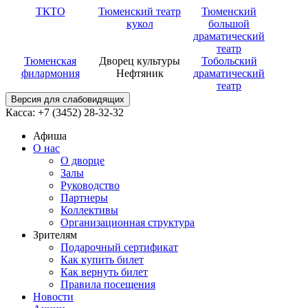
ТКТО
Тюменский театр
Тюменский
кукол
большой
драматический
театр
Тюменская
Дворец культуры
Тобольский
филармония
Нефтяник
драматический
театр
Версия для слабовидящих
Касса: +7 (3452)
28-32-32
Афиша
О нас
О дворце
Залы
Руководство
Партнеры
Коллективы
Организационная структура
Зрителям
Подарочный сертификат
Как купить билет
Как вернуть билет
Правила посещения
Новости