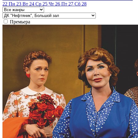
22
Пн
23
Вт
24
Ср
25
Чт
26
Пт
27
Сб
28
Премьера