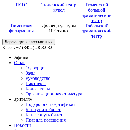
ТКТО
Тюменский театр
Тюменский
кукол
большой
драматический
театр
Тюменская
Дворец культуры
Тобольский
филармония
Нефтяник
драматический
театр
Версия для слабовидящих
Касса: +7 (3452)
28-32-32
Афиша
О нас
О дворце
Залы
Руководство
Партнеры
Коллективы
Организационная структура
Зрителям
Подарочный сертификат
Как купить билет
Как вернуть билет
Правила посещения
Новости