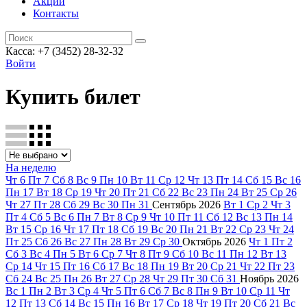
Акции
Контакты
Касса: +7 (3452)
28-32-32
Войти
Купить билет
На неделю
Чт
6
Пт
7
Сб
8
Вс
9
Пн
10
Вт
11
Ср
12
Чт
13
Пт
14
Сб
15
Вс
16
Пн
17
Вт
18
Ср
19
Чт
20
Пт
21
Сб
22
Вс
23
Пн
24
Вт
25
Ср
26
Чт
27
Пт
28
Сб
29
Вс
30
Пн
31
Сентябрь
2026
Вт
1
Ср
2
Чт
3
Пт
4
Сб
5
Вс
6
Пн
7
Вт
8
Ср
9
Чт
10
Пт
11
Сб
12
Вс
13
Пн
14
Вт
15
Ср
16
Чт
17
Пт
18
Сб
19
Вс
20
Пн
21
Вт
22
Ср
23
Чт
24
Пт
25
Сб
26
Вс
27
Пн
28
Вт
29
Ср
30
Октябрь
2026
Чт
1
Пт
2
Сб
3
Вс
4
Пн
5
Вт
6
Ср
7
Чт
8
Пт
9
Сб
10
Вс
11
Пн
12
Вт
13
Ср
14
Чт
15
Пт
16
Сб
17
Вс
18
Пн
19
Вт
20
Ср
21
Чт
22
Пт
23
Сб
24
Вс
25
Пн
26
Вт
27
Ср
28
Чт
29
Пт
30
Сб
31
Ноябрь
2026
Вс
1
Пн
2
Вт
3
Ср
4
Чт
5
Пт
6
Сб
7
Вс
8
Пн
9
Вт
10
Ср
11
Чт
12
Пт
13
Сб
14
Вс
15
Пн
16
Вт
17
Ср
18
Чт
19
Пт
20
Сб
21
Вс