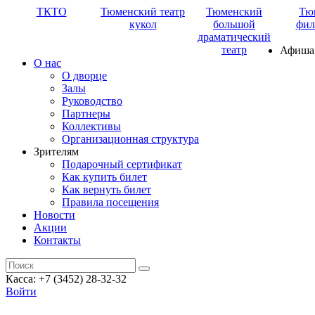
ТКТО
Тюменский театр
Тюменский
Тю
кукол
большой
фил
драматический
театр
Афиша
О нас
О дворце
Залы
Руководство
Партнеры
Коллективы
Организационная структура
Зрителям
Подарочный сертификат
Как купить билет
Как вернуть билет
Правила посещения
Новости
Акции
Контакты
Касса: +7 (3452)
28-32-32
Войти