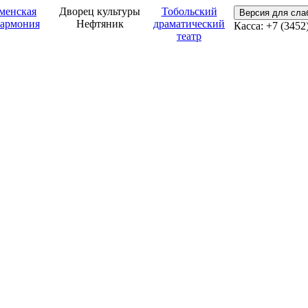
менская
Дворец культуры
Тобольский
Версия для сл
армония
Нефтяник
драматический
Касса: +7 (3452
театр