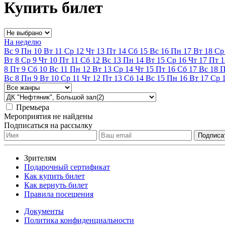
Купить билет
На неделю
Вс
9
Пн
10
Вт
11
Ср
12
Чт
13
Пт
14
Сб
15
Вс
16
Пн
17
Вт
18
Ср
Вт
8
Ср
9
Чт
10
Пт
11
Сб
12
Вс
13
Пн
14
Вт
15
Ср
16
Чт
17
Пт
1
8
Пт
9
Сб
10
Вс
11
Пн
12
Вт
13
Ср
14
Чт
15
Пт
16
Сб
17
Вс
18
Вс
8
Пн
9
Вт
10
Ср
11
Чт
12
Пт
13
Сб
14
Вс
15
Пн
16
Вт
17
Ср
Премьера
Мероприятия не найдены
Подписаться на рассылку
Зрителям
Подарочный сертификат
Как купить билет
Как вернуть билет
Правила посещения
Документы
Политика конфиденциальности