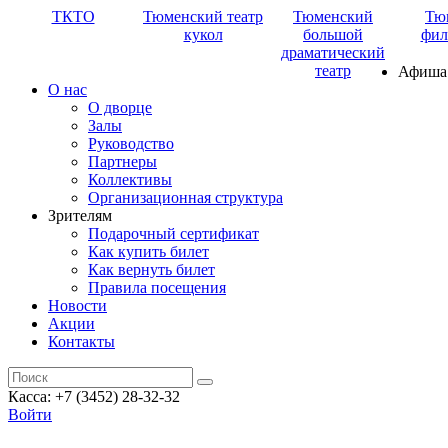
ТКТО
Тюменский театр
Тюменский
Тю
кукол
большой
фил
драматический
театр
Афиша
О нас
О дворце
Залы
Руководство
Партнеры
Коллективы
Организационная структура
Зрителям
Подарочный сертификат
Как купить билет
Как вернуть билет
Правила посещения
Новости
Акции
Контакты
Касса: +7 (3452)
28-32-32
Войти