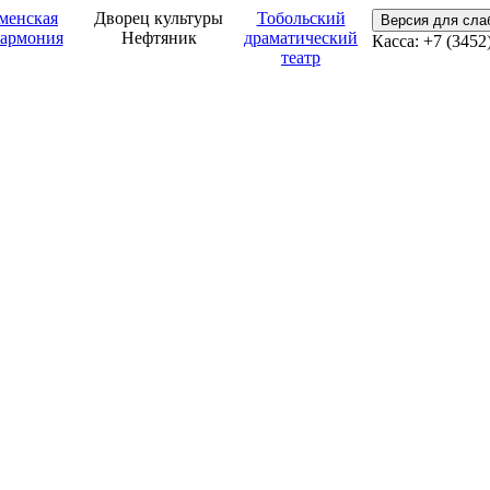
менская
Дворец культуры
Тобольский
Версия для сл
армония
Нефтяник
драматический
Касса: +7 (3452
театр