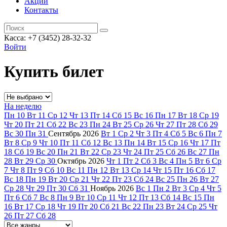
Акции
Контакты
Касса: +7 (3452)
28-32-32
Войти
Купить билет
На неделю
Пн
10
Вт
11
Ср
12
Чт
13
Пт
14
Сб
15
Вс
16
Пн
17
Вт
18
Ср
19
Чт
20
Пт
21
Сб
22
Вс
23
Пн
24
Вт
25
Ср
26
Чт
27
Пт
28
Сб
29
Вс
30
Пн
31
Сентябрь
2026
Вт
1
Ср
2
Чт
3
Пт
4
Сб
5
Вс
6
Пн
7
Вт
8
Ср
9
Чт
10
Пт
11
Сб
12
Вс
13
Пн
14
Вт
15
Ср
16
Чт
17
Пт
18
Сб
19
Вс
20
Пн
21
Вт
22
Ср
23
Чт
24
Пт
25
Сб
26
Вс
27
Пн
28
Вт
29
Ср
30
Октябрь
2026
Чт
1
Пт
2
Сб
3
Вс
4
Пн
5
Вт
6
Ср
7
Чт
8
Пт
9
Сб
10
Вс
11
Пн
12
Вт
13
Ср
14
Чт
15
Пт
16
Сб
17
Вс
18
Пн
19
Вт
20
Ср
21
Чт
22
Пт
23
Сб
24
Вс
25
Пн
26
Вт
27
Ср
28
Чт
29
Пт
30
Сб
31
Ноябрь
2026
Вс
1
Пн
2
Вт
3
Ср
4
Чт
5
Пт
6
Сб
7
Вс
8
Пн
9
Вт
10
Ср
11
Чт
12
Пт
13
Сб
14
Вс
15
Пн
16
Вт
17
Ср
18
Чт
19
Пт
20
Сб
21
Вс
22
Пн
23
Вт
24
Ср
25
Чт
26
Пт
27
Сб
28