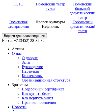
ТКТО
Тюменский театр
Тюменский
кукол
большой
драматический
театр
Тюменская
Дворец культуры
Тобольский
филармония
Нефтяник
драматический
театр
Версия для слабовидящих
Касса: +7 (3452)
28-32-32
Афиша
О нас
О дворце
Залы
Руководство
Партнеры
Коллективы
Организационная структура
Зрителям
Подарочный сертификат
Как купить билет
Как вернуть билет
Правила посещения
Новости