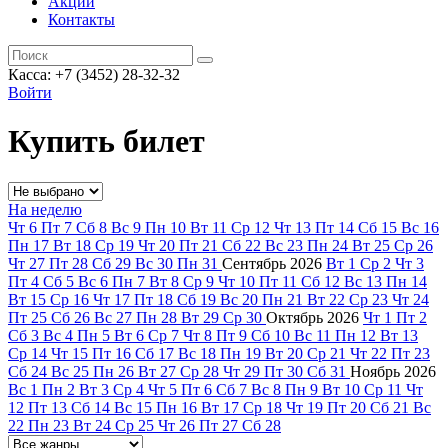
Акции
Контакты
Касса: +7 (3452)
28-32-32
Войти
Купить билет
На неделю
Чт
6
Пт
7
Сб
8
Вс
9
Пн
10
Вт
11
Ср
12
Чт
13
Пт
14
Сб
15
Вс
16
Пн
17
Вт
18
Ср
19
Чт
20
Пт
21
Сб
22
Вс
23
Пн
24
Вт
25
Ср
26
Чт
27
Пт
28
Сб
29
Вс
30
Пн
31
Сентябрь
2026
Вт
1
Ср
2
Чт
3
Пт
4
Сб
5
Вс
6
Пн
7
Вт
8
Ср
9
Чт
10
Пт
11
Сб
12
Вс
13
Пн
14
Вт
15
Ср
16
Чт
17
Пт
18
Сб
19
Вс
20
Пн
21
Вт
22
Ср
23
Чт
24
Пт
25
Сб
26
Вс
27
Пн
28
Вт
29
Ср
30
Октябрь
2026
Чт
1
Пт
2
Сб
3
Вс
4
Пн
5
Вт
6
Ср
7
Чт
8
Пт
9
Сб
10
Вс
11
Пн
12
Вт
13
Ср
14
Чт
15
Пт
16
Сб
17
Вс
18
Пн
19
Вт
20
Ср
21
Чт
22
Пт
23
Сб
24
Вс
25
Пн
26
Вт
27
Ср
28
Чт
29
Пт
30
Сб
31
Ноябрь
2026
Вс
1
Пн
2
Вт
3
Ср
4
Чт
5
Пт
6
Сб
7
Вс
8
Пн
9
Вт
10
Ср
11
Чт
12
Пт
13
Сб
14
Вс
15
Пн
16
Вт
17
Ср
18
Чт
19
Пт
20
Сб
21
Вс
22
Пн
23
Вт
24
Ср
25
Чт
26
Пт
27
Сб
28