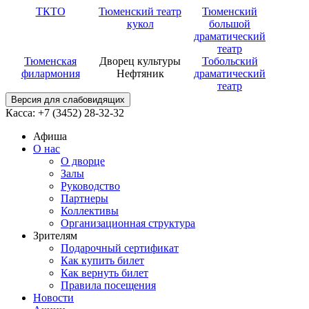
ТКТО
Тюменский театр
Тюменский
кукол
большой
драматический
театр
Тюменская
Дворец культуры
Тобольский
филармония
Нефтяник
драматический
театр
Версия для слабовидящих
Касса: +7 (3452)
28-32-32
Афиша
О нас
О дворце
Залы
Руководство
Партнеры
Коллективы
Организационная структура
Зрителям
Подарочный сертификат
Как купить билет
Как вернуть билет
Правила посещения
Новости