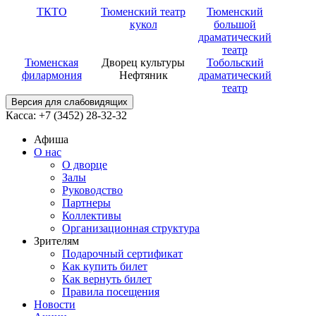
ТКТО
Тюменский театр
Тюменский
кукол
большой
драматический
театр
Тюменская
Дворец культуры
Тобольский
филармония
Нефтяник
драматический
театр
Версия для слабовидящих
Касса: +7 (3452)
28-32-32
Афиша
О нас
О дворце
Залы
Руководство
Партнеры
Коллективы
Организационная структура
Зрителям
Подарочный сертификат
Как купить билет
Как вернуть билет
Правила посещения
Новости