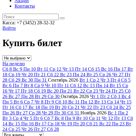
Акции
Контакты
Касса: +7 (3452)
28-32-32
Войти
Купить билет
На неделю
Сб
8
Вс
9
Пн
10
Вт
11
Ср
12
Чт
13
Пт
14
Сб
15
Вс
16
Пн
17
Вт
18
Ср
19
Чт
20
Пт
21
Сб
22
Вс
23
Пн
24
Вт
25
Ср
26
Чт
27
Пт
28
Сб
29
Вс
30
Пн
31
Сентябрь
2026
Вт
1
Ср
2
Чт
3
Пт
4
Сб
5
Вс
6
Пн
7
Вт
8
Ср
9
Чт
10
Пт
11
Сб
12
Вс
13
Пн
14
Вт
15
Ср
16
Чт
17
Пт
18
Сб
19
Вс
20
Пн
21
Вт
22
Ср
23
Чт
24
Пт
25
Сб
26
Вс
27
Пн
28
Вт
29
Ср
30
Октябрь
2026
Чт
1
Пт
2
Сб
3
Вс
4
Пн
5
Вт
6
Ср
7
Чт
8
Пт
9
Сб
10
Вс
11
Пн
12
Вт
13
Ср
14
Чт
15
Пт
16
Сб
17
Вс
18
Пн
19
Вт
20
Ср
21
Чт
22
Пт
23
Сб
24
Вс
25
Пн
26
Вт
27
Ср
28
Чт
29
Пт
30
Сб
31
Ноябрь
2026
Вс
1
Пн
2
Вт
3
Ср
4
Чт
5
Пт
6
Сб
7
Вс
8
Пн
9
Вт
10
Ср
11
Чт
12
Пт
13
Сб
14
Вс
15
Пн
16
Вт
17
Ср
18
Чт
19
Пт
20
Сб
21
Вс
22
Пн
23
Вт
24
Ср
25
Чт
26
Пт
27
Сб
28