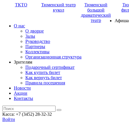
ТКТО
Тюменский театр
Тюменский
Тю
кукол
большой
фил
драматический
театр
Афиша
О нас
О дворце
Залы
Руководство
Партнеры
Коллективы
Организационная структура
Зрителям
Подарочный сертификат
Как купить билет
Как вернуть билет
Правила посещения
Новости
Акции
Контакты
Касса: +7 (3452)
28-32-32
Войти