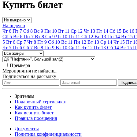
Купить билет
На неделю
Чт
6
Пт
7
Сб
8
Вс
9
Пн
10
Вт
11
Ср
12
Чт
13
Пт
14
Сб
15
Вс
16
Сб
5
Вс
6
Пн
7
Вт
8
Ср
9
Чт
10
Пт
11
Сб
12
Вс
13
Пн
14
Вт
15
С
5
Вт
6
Ср
7
Чт
8
Пт
9
Сб
10
Вс
11
Пн
12
Вт
13
Ср
14
Чт
15
Пт
1
Чт
5
Пт
6
Сб
7
Вс
8
Пн
9
Вт
10
Ср
11
Чт
12
Пт
13
Сб
14
Вс
15
П
Премьера
Мероприятия не найдены
Подписаться на рассылку
Зрителям
Подарочный сертификат
Как купить билет
Как вернуть билет
Правила посещения
Документы
Политика конфиденциальности