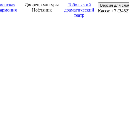
менская
Дворец культуры
Тобольский
Версия для сл
армония
Нефтяник
драматический
Касса: +7 (3452
театр