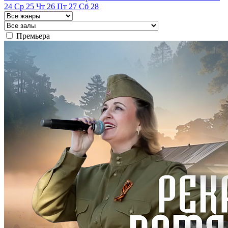
24
Ср
25
Чт
26
Пт
27
Сб
28
Премьера