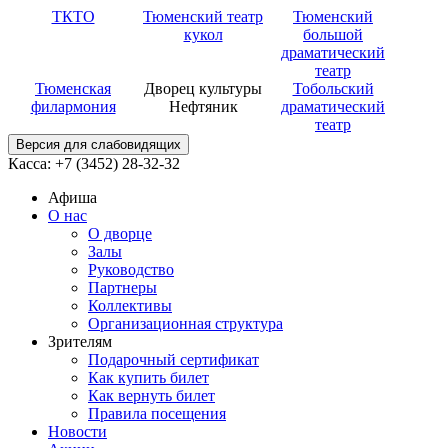
ТКТО
Тюменский театр
Тюменский
кукол
большой
драматический
театр
Тюменская
Дворец культуры
Тобольский
филармония
Нефтяник
драматический
театр
Версия для слабовидящих
Касса: +7 (3452)
28-32-32
Афиша
О нас
О дворце
Залы
Руководство
Партнеры
Коллективы
Организационная структура
Зрителям
Подарочный сертификат
Как купить билет
Как вернуть билет
Правила посещения
Новости