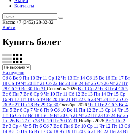
Акции
Контакты
Касса: +7 (3452)
28-32-32
Войти
Купить билет
На неделю
Сб
8
Вс
9
Пн
10
Вт
11
Ср
12
Чт
13
Пт
14
Сб
15
Вс
16
Пн
17
Вт
18
Ср
19
Чт
20
Пт
21
Сб
22
Вс
23
Пн
24
Вт
25
Ср
26
Чт
27
Пт
28
Сб
29
Вс
30
Пн
31
Сентябрь
2026
Вт
1
Ср
2
Чт
3
Пт
4
Сб
5
Вс
6
Пн
7
Вт
8
Ср
9
Чт
10
Пт
11
Сб
12
Вс
13
Пн
14
Вт
15
Ср
16
Чт
17
Пт
18
Сб
19
Вс
20
Пн
21
Вт
22
Ср
23
Чт
24
Пт
25
Сб
26
Вс
27
Пн
28
Вт
29
Ср
30
Октябрь
2026
Чт
1
Пт
2
Сб
3
Вс
4
Пн
5
Вт
6
Ср
7
Чт
8
Пт
9
Сб
10
Вс
11
Пн
12
Вт
13
Ср
14
Чт
15
Пт
16
Сб
17
Вс
18
Пн
19
Вт
20
Ср
21
Чт
22
Пт
23
Сб
24
Вс
25
Пн
26
Вт
27
Ср
28
Чт
29
Пт
30
Сб
31
Ноябрь
2026
Вс
1
Пн
2
Вт
3
Ср
4
Чт
5
Пт
6
Сб
7
Вс
8
Пн
9
Вт
10
Ср
11
Чт
12
Пт
13
Сб
14
Вс
15
Пн
16
Вт
17
Ср
18
Чт
19
Пт
20
Сб
21
Вс
22
Пн
23
Вт