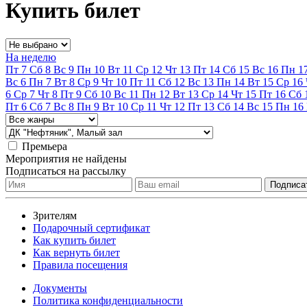
Купить билет
На неделю
Пт
7
Сб
8
Вс
9
Пн
10
Вт
11
Ср
12
Чт
13
Пт
14
Сб
15
Вс
16
Пн
1
Вс
6
Пн
7
Вт
8
Ср
9
Чт
10
Пт
11
Сб
12
Вс
13
Пн
14
Вт
15
Ср
16
6
Ср
7
Чт
8
Пт
9
Сб
10
Вс
11
Пн
12
Вт
13
Ср
14
Чт
15
Пт
16
Сб
Пт
6
Сб
7
Вс
8
Пн
9
Вт
10
Ср
11
Чт
12
Пт
13
Сб
14
Вс
15
Пн
16
Премьера
Мероприятия не найдены
Подписаться на рассылку
Зрителям
Подарочный сертификат
Как купить билет
Как вернуть билет
Правила посещения
Документы
Политика конфиденциальности