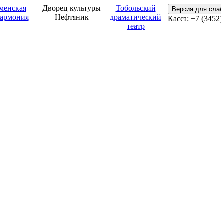
менская
Дворец культуры
Тобольский
Версия для сл
армония
Нефтяник
драматический
Касса: +7 (3452
театр