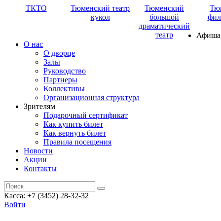
ТКТО
Тюменский театр
Тюменский
Тю
кукол
большой
фил
драматический
театр
Афиша
О нас
О дворце
Залы
Руководство
Партнеры
Коллективы
Организационная структура
Зрителям
Подарочный сертификат
Как купить билет
Как вернуть билет
Правила посещения
Новости
Акции
Контакты
Касса: +7 (3452)
28-32-32
Войти