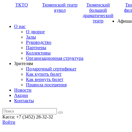
ТКТО
Тюменский театр
Тюменский
Тю
кукол
большой
фил
драматический
театр
Афиша
О нас
О дворце
Залы
Руководство
Партнеры
Коллективы
Организационная структура
Зрителям
Подарочный сертификат
Как купить билет
Как вернуть билет
Правила посещения
Новости
Акции
Контакты
Касса: +7 (3452)
28-32-32
Войти