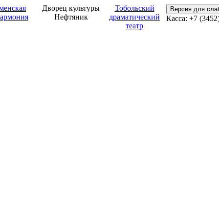
менская
Дворец культуры
Тобольский
Версия для сл
армония
Нефтяник
драматический
Касса: +7 (3452
театр