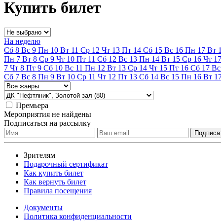
Купить билет
На неделю
Сб
8
Вс
9
Пн
10
Вт
11
Ср
12
Чт
13
Пт
14
Сб
15
Вс
16
Пн
17
Вт
Пн
7
Вт
8
Ср
9
Чт
10
Пт
11
Сб
12
Вс
13
Пн
14
Вт
15
Ср
16
Чт
1
7
Чт
8
Пт
9
Сб
10
Вс
11
Пн
12
Вт
13
Ср
14
Чт
15
Пт
16
Сб
17
Вс
Сб
7
Вс
8
Пн
9
Вт
10
Ср
11
Чт
12
Пт
13
Сб
14
Вс
15
Пн
16
Вт
1
Премьера
Мероприятия не найдены
Подписаться на рассылку
Зрителям
Подарочный сертификат
Как купить билет
Как вернуть билет
Правила посещения
Документы
Политика конфиденциальности