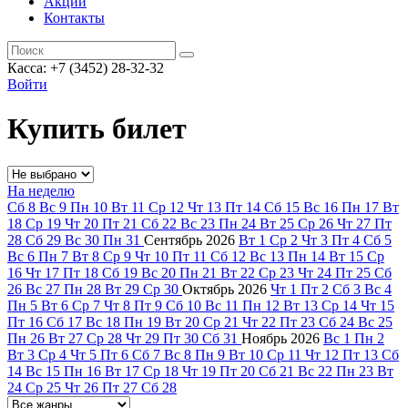
Акции
Контакты
Касса: +7 (3452)
28-32-32
Войти
Купить билет
На неделю
Сб
8
Вс
9
Пн
10
Вт
11
Ср
12
Чт
13
Пт
14
Сб
15
Вс
16
Пн
17
Вт
18
Ср
19
Чт
20
Пт
21
Сб
22
Вс
23
Пн
24
Вт
25
Ср
26
Чт
27
Пт
28
Сб
29
Вс
30
Пн
31
Сентябрь
2026
Вт
1
Ср
2
Чт
3
Пт
4
Сб
5
Вс
6
Пн
7
Вт
8
Ср
9
Чт
10
Пт
11
Сб
12
Вс
13
Пн
14
Вт
15
Ср
16
Чт
17
Пт
18
Сб
19
Вс
20
Пн
21
Вт
22
Ср
23
Чт
24
Пт
25
Сб
26
Вс
27
Пн
28
Вт
29
Ср
30
Октябрь
2026
Чт
1
Пт
2
Сб
3
Вс
4
Пн
5
Вт
6
Ср
7
Чт
8
Пт
9
Сб
10
Вс
11
Пн
12
Вт
13
Ср
14
Чт
15
Пт
16
Сб
17
Вс
18
Пн
19
Вт
20
Ср
21
Чт
22
Пт
23
Сб
24
Вс
25
Пн
26
Вт
27
Ср
28
Чт
29
Пт
30
Сб
31
Ноябрь
2026
Вс
1
Пн
2
Вт
3
Ср
4
Чт
5
Пт
6
Сб
7
Вс
8
Пн
9
Вт
10
Ср
11
Чт
12
Пт
13
Сб
14
Вс
15
Пн
16
Вт
17
Ср
18
Чт
19
Пт
20
Сб
21
Вс
22
Пн
23
Вт
24
Ср
25
Чт
26
Пт
27
Сб
28