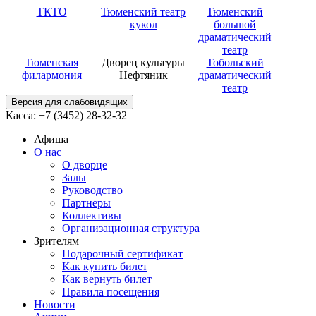
ТКТО
Тюменский театр
Тюменский
кукол
большой
драматический
театр
Тюменская
Дворец культуры
Тобольский
филармония
Нефтяник
драматический
театр
Версия для слабовидящих
Касса: +7 (3452)
28-32-32
Афиша
О нас
О дворце
Залы
Руководство
Партнеры
Коллективы
Организационная структура
Зрителям
Подарочный сертификат
Как купить билет
Как вернуть билет
Правила посещения
Новости