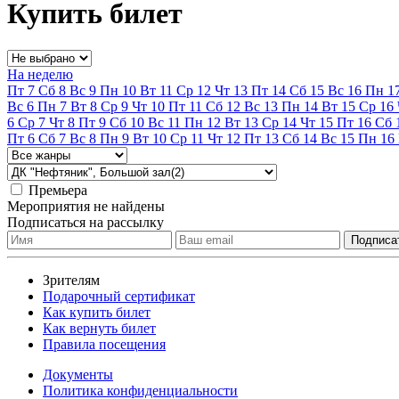
Купить билет
На неделю
Пт
7
Сб
8
Вс
9
Пн
10
Вт
11
Ср
12
Чт
13
Пт
14
Сб
15
Вс
16
Пн
1
Вс
6
Пн
7
Вт
8
Ср
9
Чт
10
Пт
11
Сб
12
Вс
13
Пн
14
Вт
15
Ср
16
6
Ср
7
Чт
8
Пт
9
Сб
10
Вс
11
Пн
12
Вт
13
Ср
14
Чт
15
Пт
16
Сб
Пт
6
Сб
7
Вс
8
Пн
9
Вт
10
Ср
11
Чт
12
Пт
13
Сб
14
Вс
15
Пн
16
Премьера
Мероприятия не найдены
Подписаться на рассылку
Зрителям
Подарочный сертификат
Как купить билет
Как вернуть билет
Правила посещения
Документы
Политика конфиденциальности