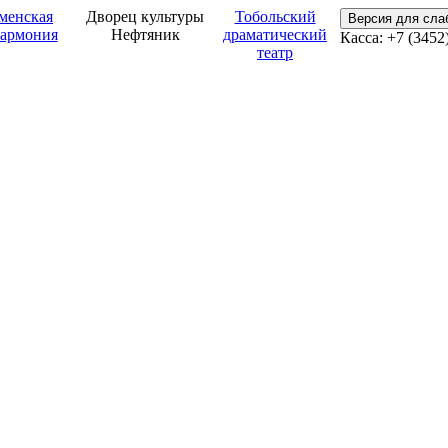
менская
Дворец культуры
Тобольский
Версия для сл
армония
Нефтяник
драматический
Касса: +7 (3452
театр