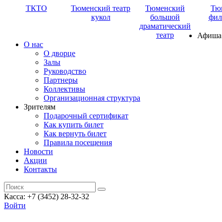
ТКТО
Тюменский театр
Тюменский
Тю
кукол
большой
фил
драматический
театр
Афиша
О нас
О дворце
Залы
Руководство
Партнеры
Коллективы
Организационная структура
Зрителям
Подарочный сертификат
Как купить билет
Как вернуть билет
Правила посещения
Новости
Акции
Контакты
Касса: +7 (3452)
28-32-32
Войти