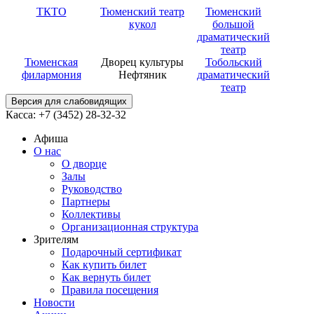
ТКТО
Тюменский театр
Тюменский
кукол
большой
драматический
театр
Тюменская
Дворец культуры
Тобольский
филармония
Нефтяник
драматический
театр
Версия для слабовидящих
Касса: +7 (3452)
28-32-32
Афиша
О нас
О дворце
Залы
Руководство
Партнеры
Коллективы
Организационная структура
Зрителям
Подарочный сертификат
Как купить билет
Как вернуть билет
Правила посещения
Новости