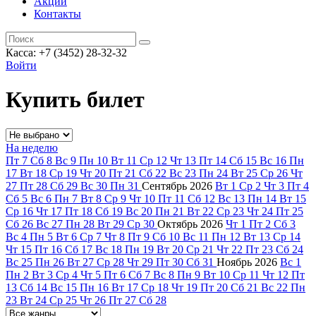
Акции
Контакты
Касса: +7 (3452)
28-32-32
Войти
Купить билет
На неделю
Пт
7
Сб
8
Вс
9
Пн
10
Вт
11
Ср
12
Чт
13
Пт
14
Сб
15
Вс
16
Пн
17
Вт
18
Ср
19
Чт
20
Пт
21
Сб
22
Вс
23
Пн
24
Вт
25
Ср
26
Чт
27
Пт
28
Сб
29
Вс
30
Пн
31
Сентябрь
2026
Вт
1
Ср
2
Чт
3
Пт
4
Сб
5
Вс
6
Пн
7
Вт
8
Ср
9
Чт
10
Пт
11
Сб
12
Вс
13
Пн
14
Вт
15
Ср
16
Чт
17
Пт
18
Сб
19
Вс
20
Пн
21
Вт
22
Ср
23
Чт
24
Пт
25
Сб
26
Вс
27
Пн
28
Вт
29
Ср
30
Октябрь
2026
Чт
1
Пт
2
Сб
3
Вс
4
Пн
5
Вт
6
Ср
7
Чт
8
Пт
9
Сб
10
Вс
11
Пн
12
Вт
13
Ср
14
Чт
15
Пт
16
Сб
17
Вс
18
Пн
19
Вт
20
Ср
21
Чт
22
Пт
23
Сб
24
Вс
25
Пн
26
Вт
27
Ср
28
Чт
29
Пт
30
Сб
31
Ноябрь
2026
Вс
1
Пн
2
Вт
3
Ср
4
Чт
5
Пт
6
Сб
7
Вс
8
Пн
9
Вт
10
Ср
11
Чт
12
Пт
13
Сб
14
Вс
15
Пн
16
Вт
17
Ср
18
Чт
19
Пт
20
Сб
21
Вс
22
Пн
23
Вт
24
Ср
25
Чт
26
Пт
27
Сб
28