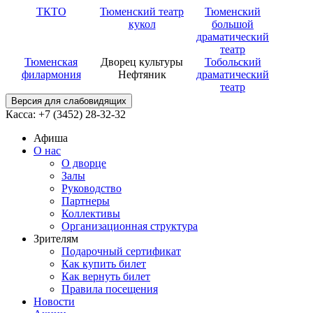
ТКТО
Тюменский театр
Тюменский
кукол
большой
драматический
театр
Тюменская
Дворец культуры
Тобольский
филармония
Нефтяник
драматический
театр
Версия для слабовидящих
Касса: +7 (3452)
28-32-32
Афиша
О нас
О дворце
Залы
Руководство
Партнеры
Коллективы
Организационная структура
Зрителям
Подарочный сертификат
Как купить билет
Как вернуть билет
Правила посещения
Новости