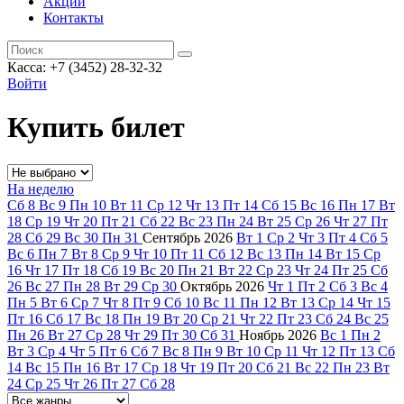
Акции
Контакты
Касса: +7 (3452)
28-32-32
Войти
Купить билет
На неделю
Сб
8
Вс
9
Пн
10
Вт
11
Ср
12
Чт
13
Пт
14
Сб
15
Вс
16
Пн
17
Вт
18
Ср
19
Чт
20
Пт
21
Сб
22
Вс
23
Пн
24
Вт
25
Ср
26
Чт
27
Пт
28
Сб
29
Вс
30
Пн
31
Сентябрь
2026
Вт
1
Ср
2
Чт
3
Пт
4
Сб
5
Вс
6
Пн
7
Вт
8
Ср
9
Чт
10
Пт
11
Сб
12
Вс
13
Пн
14
Вт
15
Ср
16
Чт
17
Пт
18
Сб
19
Вс
20
Пн
21
Вт
22
Ср
23
Чт
24
Пт
25
Сб
26
Вс
27
Пн
28
Вт
29
Ср
30
Октябрь
2026
Чт
1
Пт
2
Сб
3
Вс
4
Пн
5
Вт
6
Ср
7
Чт
8
Пт
9
Сб
10
Вс
11
Пн
12
Вт
13
Ср
14
Чт
15
Пт
16
Сб
17
Вс
18
Пн
19
Вт
20
Ср
21
Чт
22
Пт
23
Сб
24
Вс
25
Пн
26
Вт
27
Ср
28
Чт
29
Пт
30
Сб
31
Ноябрь
2026
Вс
1
Пн
2
Вт
3
Ср
4
Чт
5
Пт
6
Сб
7
Вс
8
Пн
9
Вт
10
Ср
11
Чт
12
Пт
13
Сб
14
Вс
15
Пн
16
Вт
17
Ср
18
Чт
19
Пт
20
Сб
21
Вс
22
Пн
23
Вт
24
Ср
25
Чт
26
Пт
27
Сб
28