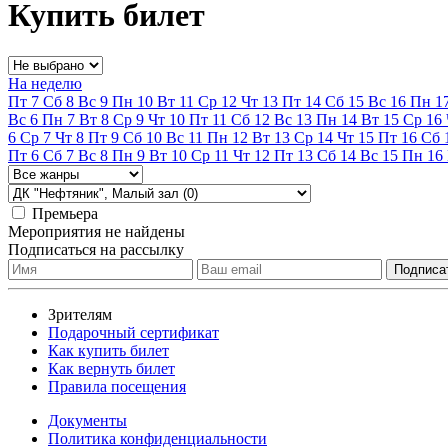
Купить билет
На неделю
Пт
7
Сб
8
Вс
9
Пн
10
Вт
11
Ср
12
Чт
13
Пт
14
Сб
15
Вс
16
Пн
1
Вс
6
Пн
7
Вт
8
Ср
9
Чт
10
Пт
11
Сб
12
Вс
13
Пн
14
Вт
15
Ср
16
6
Ср
7
Чт
8
Пт
9
Сб
10
Вс
11
Пн
12
Вт
13
Ср
14
Чт
15
Пт
16
Сб
Пт
6
Сб
7
Вс
8
Пн
9
Вт
10
Ср
11
Чт
12
Пт
13
Сб
14
Вс
15
Пн
16
Премьера
Мероприятия не найдены
Подписаться на рассылку
Зрителям
Подарочный сертификат
Как купить билет
Как вернуть билет
Правила посещения
Документы
Политика конфиденциальности