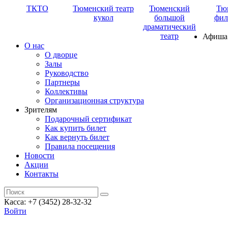
ТКТО
Тюменский театр
Тюменский
Тю
кукол
большой
фил
драматический
театр
Афиша
О нас
О дворце
Залы
Руководство
Партнеры
Коллективы
Организационная структура
Зрителям
Подарочный сертификат
Как купить билет
Как вернуть билет
Правила посещения
Новости
Акции
Контакты
Касса: +7 (3452)
28-32-32
Войти