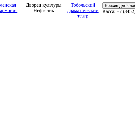
менская
Дворец культуры
Тобольский
Версия для сл
армония
Нефтяник
драматический
Касса: +7 (3452
театр