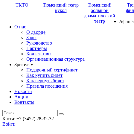
ТКТО
Тюменский театр
Тюменский
Тю
кукол
большой
фил
драматический
театр
Афиша
О нас
О дворце
Залы
Руководство
Партнеры
Коллективы
Организационная структура
Зрителям
Подарочный сертификат
Как купить билет
Как вернуть билет
Правила посещения
Новости
Акции
Контакты
Касса: +7 (3452)
28-32-32
Войти