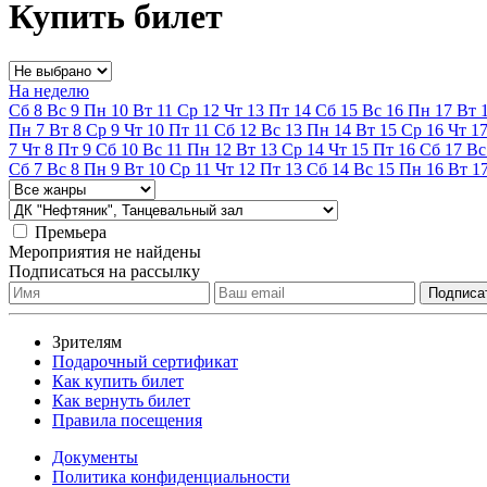
Купить билет
На неделю
Сб
8
Вс
9
Пн
10
Вт
11
Ср
12
Чт
13
Пт
14
Сб
15
Вс
16
Пн
17
Вт
Пн
7
Вт
8
Ср
9
Чт
10
Пт
11
Сб
12
Вс
13
Пн
14
Вт
15
Ср
16
Чт
1
7
Чт
8
Пт
9
Сб
10
Вс
11
Пн
12
Вт
13
Ср
14
Чт
15
Пт
16
Сб
17
Вс
Сб
7
Вс
8
Пн
9
Вт
10
Ср
11
Чт
12
Пт
13
Сб
14
Вс
15
Пн
16
Вт
1
Премьера
Мероприятия не найдены
Подписаться на рассылку
Зрителям
Подарочный сертификат
Как купить билет
Как вернуть билет
Правила посещения
Документы
Политика конфиденциальности