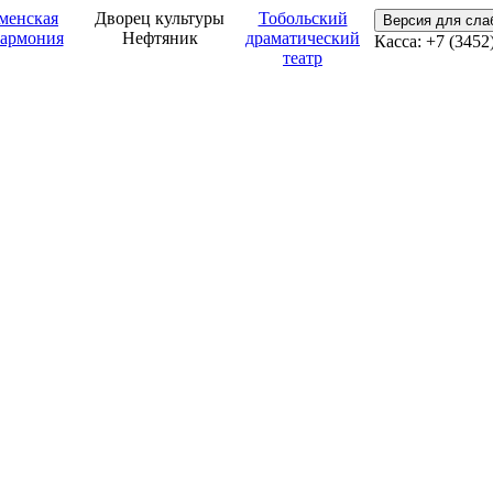
менская
Дворец культуры
Тобольский
Версия для сл
армония
Нефтяник
драматический
Касса: +7 (3452
театр