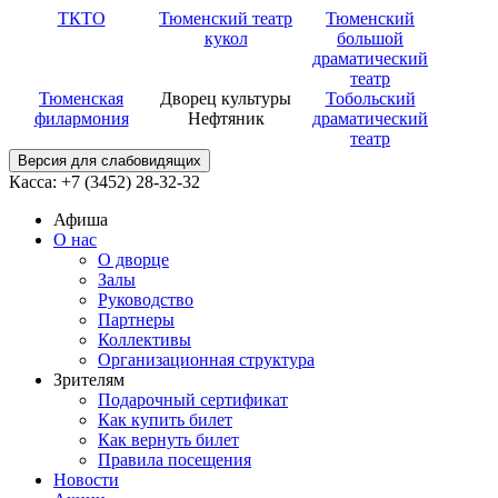
ТКТО
Тюменский театр
Тюменский
кукол
большой
драматический
театр
Тюменская
Дворец культуры
Тобольский
филармония
Нефтяник
драматический
театр
Версия для слабовидящих
Касса: +7 (3452)
28-32-32
Афиша
О нас
О дворце
Залы
Руководство
Партнеры
Коллективы
Организационная структура
Зрителям
Подарочный сертификат
Как купить билет
Как вернуть билет
Правила посещения
Новости