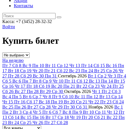
Акции
Контакты
Касса: +7 (3452)
28-32-32
Войти
Купить билет
На неделю
Пт
7
Сб
8
Вс
9
Пн
10
Вт
11
Ср
12
Чт
13
Пт
14
Сб
15
Вс
16
Пн
17
Вт
18
Ср
19
Чт
20
Пт
21
Сб
22
Вс
23
Пн
24
Вт
25
Ср
26
Чт
27
Пт
28
Сб
29
Вс
30
Пн
31
Сентябрь
2026
Вт
1
Ср
2
Чт
3
Пт
4
Сб
5
Вс
6
Пн
7
Вт
8
Ср
9
Чт
10
Пт
11
Сб
12
Вс
13
Пн
14
Вт
15
Ср
16
Чт
17
Пт
18
Сб
19
Вс
20
Пн
21
Вт
22
Ср
23
Чт
24
Пт
25
Сб
26
Вс
27
Пн
28
Вт
29
Ср
30
Октябрь
2026
Чт
1
Пт
2
Сб
3
Вс
4
Пн
5
Вт
6
Ср
7
Чт
8
Пт
9
Сб
10
Вс
11
Пн
12
Вт
13
Ср
14
Чт
15
Пт
16
Сб
17
Вс
18
Пн
19
Вт
20
Ср
21
Чт
22
Пт
23
Сб
24
Вс
25
Пн
26
Вт
27
Ср
28
Чт
29
Пт
30
Сб
31
Ноябрь
2026
Вс
1
Пн
2
Вт
3
Ср
4
Чт
5
Пт
6
Сб
7
Вс
8
Пн
9
Вт
10
Ср
11
Чт
12
Пт
13
Сб
14
Вс
15
Пн
16
Вт
17
Ср
18
Чт
19
Пт
20
Сб
21
Вс
22
Пн
23
Вт
24
Ср
25
Чт
26
Пт
27
Сб
28