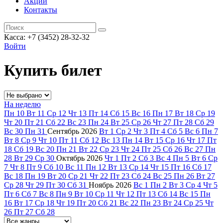
Акции
Контакты
Касса: +7 (3452)
28-32-32
Войти
Купить билет
На неделю
Пн
10
Вт
11
Ср
12
Чт
13
Пт
14
Сб
15
Вс
16
Пн
17
Вт
18
Ср
19
Чт
20
Пт
21
Сб
22
Вс
23
Пн
24
Вт
25
Ср
26
Чт
27
Пт
28
Сб
29
Вс
30
Пн
31
Сентябрь
2026
Вт
1
Ср
2
Чт
3
Пт
4
Сб
5
Вс
6
Пн
7
Вт
8
Ср
9
Чт
10
Пт
11
Сб
12
Вс
13
Пн
14
Вт
15
Ср
16
Чт
17
Пт
18
Сб
19
Вс
20
Пн
21
Вт
22
Ср
23
Чт
24
Пт
25
Сб
26
Вс
27
Пн
28
Вт
29
Ср
30
Октябрь
2026
Чт
1
Пт
2
Сб
3
Вс
4
Пн
5
Вт
6
Ср
7
Чт
8
Пт
9
Сб
10
Вс
11
Пн
12
Вт
13
Ср
14
Чт
15
Пт
16
Сб
17
Вс
18
Пн
19
Вт
20
Ср
21
Чт
22
Пт
23
Сб
24
Вс
25
Пн
26
Вт
27
Ср
28
Чт
29
Пт
30
Сб
31
Ноябрь
2026
Вс
1
Пн
2
Вт
3
Ср
4
Чт
5
Пт
6
Сб
7
Вс
8
Пн
9
Вт
10
Ср
11
Чт
12
Пт
13
Сб
14
Вс
15
Пн
16
Вт
17
Ср
18
Чт
19
Пт
20
Сб
21
Вс
22
Пн
23
Вт
24
Ср
25
Чт
26
Пт
27
Сб
28