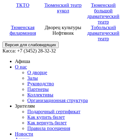
ТКТО
Тюменский театр
Тюменский
кукол
большой
драматический
театр
Тюменская
Дворец культуры
Тобольский
филармония
Нефтяник
драматический
театр
Версия для слабовидящих
Касса: +7 (3452)
28-32-32
Афиша
О нас
О дворце
Залы
Руководство
Партнеры
Коллективы
Организационная структура
Зрителям
Подарочный сертификат
Как купить билет
Как вернуть билет
Правила посещения
Новости