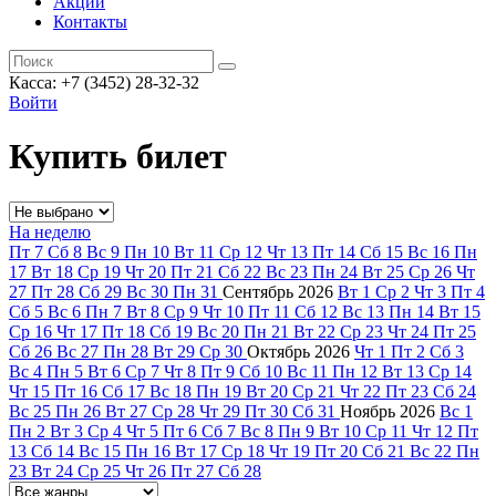
Акции
Контакты
Касса: +7 (3452)
28-32-32
Войти
Купить билет
На неделю
Пт
7
Сб
8
Вс
9
Пн
10
Вт
11
Ср
12
Чт
13
Пт
14
Сб
15
Вс
16
Пн
17
Вт
18
Ср
19
Чт
20
Пт
21
Сб
22
Вс
23
Пн
24
Вт
25
Ср
26
Чт
27
Пт
28
Сб
29
Вс
30
Пн
31
Сентябрь
2026
Вт
1
Ср
2
Чт
3
Пт
4
Сб
5
Вс
6
Пн
7
Вт
8
Ср
9
Чт
10
Пт
11
Сб
12
Вс
13
Пн
14
Вт
15
Ср
16
Чт
17
Пт
18
Сб
19
Вс
20
Пн
21
Вт
22
Ср
23
Чт
24
Пт
25
Сб
26
Вс
27
Пн
28
Вт
29
Ср
30
Октябрь
2026
Чт
1
Пт
2
Сб
3
Вс
4
Пн
5
Вт
6
Ср
7
Чт
8
Пт
9
Сб
10
Вс
11
Пн
12
Вт
13
Ср
14
Чт
15
Пт
16
Сб
17
Вс
18
Пн
19
Вт
20
Ср
21
Чт
22
Пт
23
Сб
24
Вс
25
Пн
26
Вт
27
Ср
28
Чт
29
Пт
30
Сб
31
Ноябрь
2026
Вс
1
Пн
2
Вт
3
Ср
4
Чт
5
Пт
6
Сб
7
Вс
8
Пн
9
Вт
10
Ср
11
Чт
12
Пт
13
Сб
14
Вс
15
Пн
16
Вт
17
Ср
18
Чт
19
Пт
20
Сб
21
Вс
22
Пн
23
Вт
24
Ср
25
Чт
26
Пт
27
Сб
28