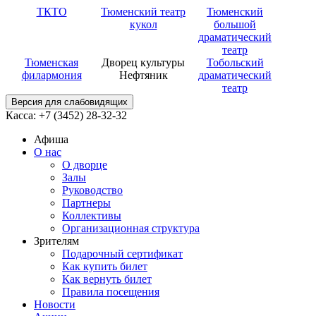
ТКТО
Тюменский театр
Тюменский
кукол
большой
драматический
театр
Тюменская
Дворец культуры
Тобольский
филармония
Нефтяник
драматический
театр
Версия для слабовидящих
Касса: +7 (3452)
28-32-32
Афиша
О нас
О дворце
Залы
Руководство
Партнеры
Коллективы
Организационная структура
Зрителям
Подарочный сертификат
Как купить билет
Как вернуть билет
Правила посещения
Новости