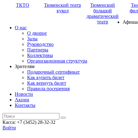
ТКТО
Тюменский театр
Тюменский
Тю
кукол
большой
фил
драматический
театр
Афиша
О нас
О дворце
Залы
Руководство
Партнеры
Коллективы
Организационная структура
Зрителям
Подарочный сертификат
Как купить билет
Как вернуть билет
Правила посещения
Новости
Акции
Контакты
Касса: +7 (3452)
28-32-32
Войти