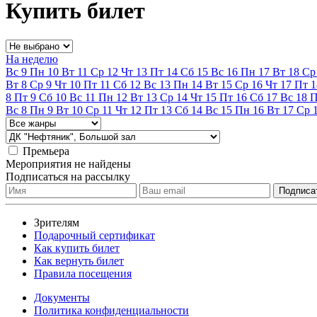
Купить билет
На неделю
Вс
9
Пн
10
Вт
11
Ср
12
Чт
13
Пт
14
Сб
15
Вс
16
Пн
17
Вт
18
Ср
Вт
8
Ср
9
Чт
10
Пт
11
Сб
12
Вс
13
Пн
14
Вт
15
Ср
16
Чт
17
Пт
1
8
Пт
9
Сб
10
Вс
11
Пн
12
Вт
13
Ср
14
Чт
15
Пт
16
Сб
17
Вс
18
Вс
8
Пн
9
Вт
10
Ср
11
Чт
12
Пт
13
Сб
14
Вс
15
Пн
16
Вт
17
Ср
Премьера
Мероприятия не найдены
Подписаться на рассылку
Зрителям
Подарочный сертификат
Как купить билет
Как вернуть билет
Правила посещения
Документы
Политика конфиденциальности