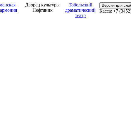
менская
Дворец культуры
Тобольский
Версия для сл
армония
Нефтяник
драматический
Касса: +7 (3452
театр