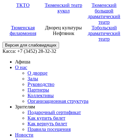
ТКТО
Тюменский театр
Тюменский
кукол
большой
драматический
театр
Тюменская
Дворец культуры
Тобольский
филармония
Нефтяник
драматический
театр
Версия для слабовидящих
Касса: +7 (3452)
28-32-32
Афиша
О нас
О дворце
Залы
Руководство
Партнеры
Коллективы
Организационная структура
Зрителям
Подарочный сертификат
Как купить билет
Как вернуть билет
Правила посещения
Новости