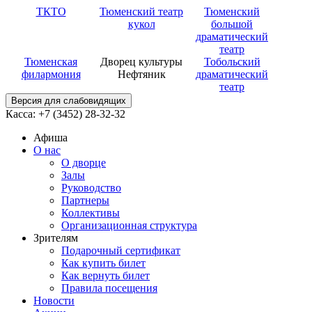
ТКТО
Тюменский театр
Тюменский
кукол
большой
драматический
театр
Тюменская
Дворец культуры
Тобольский
филармония
Нефтяник
драматический
театр
Версия для слабовидящих
Касса: +7 (3452)
28-32-32
Афиша
О нас
О дворце
Залы
Руководство
Партнеры
Коллективы
Организационная структура
Зрителям
Подарочный сертификат
Как купить билет
Как вернуть билет
Правила посещения
Новости