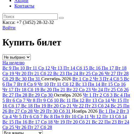
Акции
Контакты
Касса: +7 (3452)
28-32-32
Войти
Купить билет
На неделю
Вс
9
Пн
10
Вт
11
Ср
12
Чт
13
Пт
14
Сб
15
Вс
16
Пн
17
Вт
18
Ср
19
Чт
20
Пт
21
Сб
22
Вс
23
Пн
24
Вт
25
Ср
26
Чт
27
Пт
28
Сб
29
Вс
30
Пн
31
Сентябрь
2026
Вт
1
Ср
2
Чт
3
Пт
4
Сб
5
Вс
6
Пн
7
Вт
8
Ср
9
Чт
10
Пт
11
Сб
12
Вс
13
Пн
14
Вт
15
Ср
16
Чт
17
Пт
18
Сб
19
Вс
20
Пн
21
Вт
22
Ср
23
Чт
24
Пт
25
Сб
26
Вс
27
Пн
28
Вт
29
Ср
30
Октябрь
2026
Чт
1
Пт
2
Сб
3
Вс
4
Пн
5
Вт
6
Ср
7
Чт
8
Пт
9
Сб
10
Вс
11
Пн
12
Вт
13
Ср
14
Чт
15
Пт
16
Сб
17
Вс
18
Пн
19
Вт
20
Ср
21
Чт
22
Пт
23
Сб
24
Вс
25
Пн
26
Вт
27
Ср
28
Чт
29
Пт
30
Сб
31
Ноябрь
2026
Вс
1
Пн
2
Вт
3
Ср
4
Чт
5
Пт
6
Сб
7
Вс
8
Пн
9
Вт
10
Ср
11
Чт
12
Пт
13
Сб
14
Вс
15
Пн
16
Вт
17
Ср
18
Чт
19
Пт
20
Сб
21
Вс
22
Пн
23
Вт
24
Ср
25
Чт
26
Пт
27
Сб
28