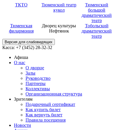
ТКТО
Тюменский театр
Тюменский
кукол
большой
драматический
театр
Тюменская
Дворец культуры
Тобольский
филармония
Нефтяник
драматический
театр
Версия для слабовидящих
Касса: +7 (3452)
28-32-32
Афиша
О нас
О дворце
Залы
Руководство
Партнеры
Коллективы
Организационная структура
Зрителям
Подарочный сертификат
Как купить билет
Как вернуть билет
Правила посещения
Новости