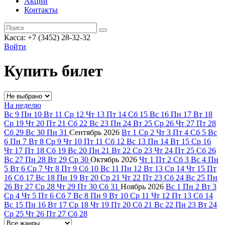
Акции
Контакты
Касса: +7 (3452)
28-32-32
Войти
Купить билет
На неделю
Вс
9
Пн
10
Вт
11
Ср
12
Чт
13
Пт
14
Сб
15
Вс
16
Пн
17
Вт
18
Ср
19
Чт
20
Пт
21
Сб
22
Вс
23
Пн
24
Вт
25
Ср
26
Чт
27
Пт
28
Сб
29
Вс
30
Пн
31
Сентябрь
2026
Вт
1
Ср
2
Чт
3
Пт
4
Сб
5
Вс
6
Пн
7
Вт
8
Ср
9
Чт
10
Пт
11
Сб
12
Вс
13
Пн
14
Вт
15
Ср
16
Чт
17
Пт
18
Сб
19
Вс
20
Пн
21
Вт
22
Ср
23
Чт
24
Пт
25
Сб
26
Вс
27
Пн
28
Вт
29
Ср
30
Октябрь
2026
Чт
1
Пт
2
Сб
3
Вс
4
Пн
5
Вт
6
Ср
7
Чт
8
Пт
9
Сб
10
Вс
11
Пн
12
Вт
13
Ср
14
Чт
15
Пт
16
Сб
17
Вс
18
Пн
19
Вт
20
Ср
21
Чт
22
Пт
23
Сб
24
Вс
25
Пн
26
Вт
27
Ср
28
Чт
29
Пт
30
Сб
31
Ноябрь
2026
Вс
1
Пн
2
Вт
3
Ср
4
Чт
5
Пт
6
Сб
7
Вс
8
Пн
9
Вт
10
Ср
11
Чт
12
Пт
13
Сб
14
Вс
15
Пн
16
Вт
17
Ср
18
Чт
19
Пт
20
Сб
21
Вс
22
Пн
23
Вт
24
Ср
25
Чт
26
Пт
27
Сб
28