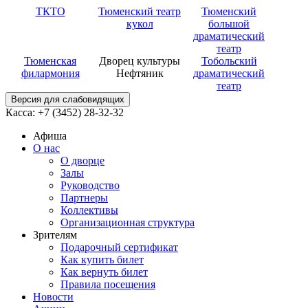
ТКТО
Тюменский театр
Тюменский
кукол
большой
драматический
театр
Тюменская
Дворец культуры
Тобольский
филармония
Нефтяник
драматический
театр
Версия для слабовидящих
Касса: +7 (3452)
28-32-32
Афиша
О нас
О дворце
Залы
Руководство
Партнеры
Коллективы
Организационная структура
Зрителям
Подарочный сертификат
Как купить билет
Как вернуть билет
Правила посещения
Новости