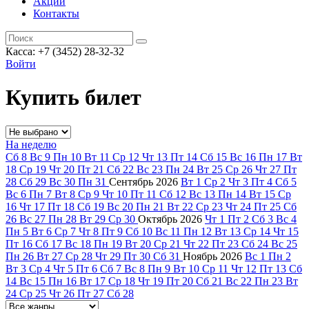
Акции
Контакты
Касса: +7 (3452)
28-32-32
Войти
Купить билет
На неделю
Сб
8
Вс
9
Пн
10
Вт
11
Ср
12
Чт
13
Пт
14
Сб
15
Вс
16
Пн
17
Вт
18
Ср
19
Чт
20
Пт
21
Сб
22
Вс
23
Пн
24
Вт
25
Ср
26
Чт
27
Пт
28
Сб
29
Вс
30
Пн
31
Сентябрь
2026
Вт
1
Ср
2
Чт
3
Пт
4
Сб
5
Вс
6
Пн
7
Вт
8
Ср
9
Чт
10
Пт
11
Сб
12
Вс
13
Пн
14
Вт
15
Ср
16
Чт
17
Пт
18
Сб
19
Вс
20
Пн
21
Вт
22
Ср
23
Чт
24
Пт
25
Сб
26
Вс
27
Пн
28
Вт
29
Ср
30
Октябрь
2026
Чт
1
Пт
2
Сб
3
Вс
4
Пн
5
Вт
6
Ср
7
Чт
8
Пт
9
Сб
10
Вс
11
Пн
12
Вт
13
Ср
14
Чт
15
Пт
16
Сб
17
Вс
18
Пн
19
Вт
20
Ср
21
Чт
22
Пт
23
Сб
24
Вс
25
Пн
26
Вт
27
Ср
28
Чт
29
Пт
30
Сб
31
Ноябрь
2026
Вс
1
Пн
2
Вт
3
Ср
4
Чт
5
Пт
6
Сб
7
Вс
8
Пн
9
Вт
10
Ср
11
Чт
12
Пт
13
Сб
14
Вс
15
Пн
16
Вт
17
Ср
18
Чт
19
Пт
20
Сб
21
Вс
22
Пн
23
Вт
24
Ср
25
Чт
26
Пт
27
Сб
28