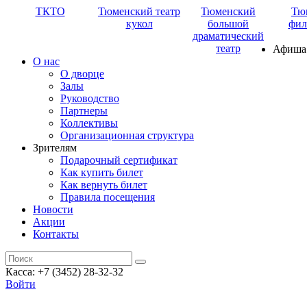
ТКТО
Тюменский театр
Тюменский
Тю
кукол
большой
фил
драматический
театр
Афиша
О нас
О дворце
Залы
Руководство
Партнеры
Коллективы
Организационная структура
Зрителям
Подарочный сертификат
Как купить билет
Как вернуть билет
Правила посещения
Новости
Акции
Контакты
Касса: +7 (3452)
28-32-32
Войти