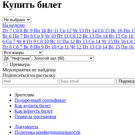
Купить билет
На неделю
Пт
7
Сб
8
Вс
9
Пн
10
Вт
11
Ср
12
Чт
13
Пт
14
Сб
15
Вс
16
Пн
1
Вс
6
Пн
7
Вт
8
Ср
9
Чт
10
Пт
11
Сб
12
Вс
13
Пн
14
Вт
15
Ср
16
6
Ср
7
Чт
8
Пт
9
Сб
10
Вс
11
Пн
12
Вт
13
Ср
14
Чт
15
Пт
16
Сб
Пт
6
Сб
7
Вс
8
Пн
9
Вт
10
Ср
11
Чт
12
Пт
13
Сб
14
Вс
15
Пн
16
Премьера
Мероприятия не найдены
Подписаться на рассылку
Зрителям
Подарочный сертификат
Как купить билет
Как вернуть билет
Правила посещения
Документы
Политика конфиденциальности