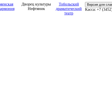
менская
Дворец культуры
Тобольский
Версия для сл
армония
Нефтяник
драматический
Касса: +7 (3452
театр