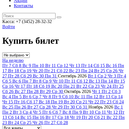
Акции
Контакты
Касса: +7 (3452)
28-32-32
Войти
Купить билет
На неделю
Пт
7
Сб
8
Вс
9
Пн
10
Вт
11
Ср
12
Чт
13
Пт
14
Сб
15
Вс
16
Пн
17
Вт
18
Ср
19
Чт
20
Пт
21
Сб
22
Вс
23
Пн
24
Вт
25
Ср
26
Чт
27
Пт
28
Сб
29
Вс
30
Пн
31
Сентябрь
2026
Вт
1
Ср
2
Чт
3
Пт
4
Сб
5
Вс
6
Пн
7
Вт
8
Ср
9
Чт
10
Пт
11
Сб
12
Вс
13
Пн
14
Вт
15
Ср
16
Чт
17
Пт
18
Сб
19
Вс
20
Пн
21
Вт
22
Ср
23
Чт
24
Пт
25
Сб
26
Вс
27
Пн
28
Вт
29
Ср
30
Октябрь
2026
Чт
1
Пт
2
Сб
3
Вс
4
Пн
5
Вт
6
Ср
7
Чт
8
Пт
9
Сб
10
Вс
11
Пн
12
Вт
13
Ср
14
Чт
15
Пт
16
Сб
17
Вс
18
Пн
19
Вт
20
Ср
21
Чт
22
Пт
23
Сб
24
Вс
25
Пн
26
Вт
27
Ср
28
Чт
29
Пт
30
Сб
31
Ноябрь
2026
Вс
1
Пн
2
Вт
3
Ср
4
Чт
5
Пт
6
Сб
7
Вс
8
Пн
9
Вт
10
Ср
11
Чт
12
Пт
13
Сб
14
Вс
15
Пн
16
Вт
17
Ср
18
Чт
19
Пт
20
Сб
21
Вс
22
Пн
23
Вт
24
Ср
25
Чт
26
Пт
27
Сб
28