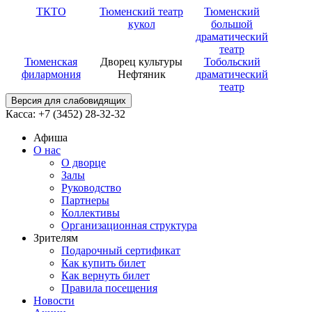
ТКТО
Тюменский театр
Тюменский
кукол
большой
драматический
театр
Тюменская
Дворец культуры
Тобольский
филармония
Нефтяник
драматический
театр
Версия для слабовидящих
Касса: +7 (3452)
28-32-32
Афиша
О нас
О дворце
Залы
Руководство
Партнеры
Коллективы
Организационная структура
Зрителям
Подарочный сертификат
Как купить билет
Как вернуть билет
Правила посещения
Новости