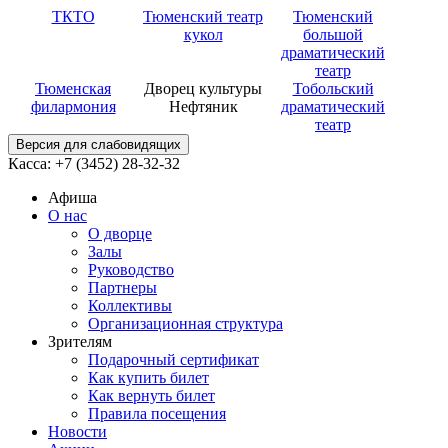
ТКТО
Тюменский театр
Тюменский
кукол
большой
драматический
театр
Тюменская
Дворец культуры
Тобольский
филармония
Нефтяник
драматический
театр
Версия для слабовидящих
Касса: +7 (3452)
28-32-32
Афиша
О нас
О дворце
Залы
Руководство
Партнеры
Коллективы
Организационная структура
Зрителям
Подарочный сертификат
Как купить билет
Как вернуть билет
Правила посещения
Новости