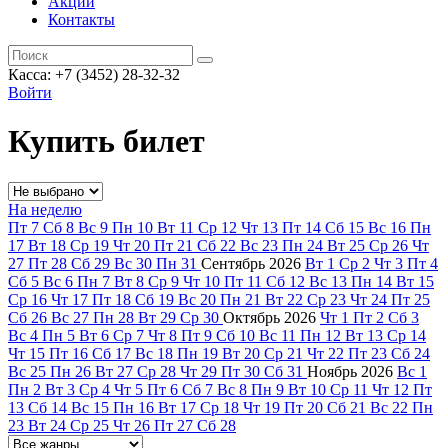
Акции
Контакты
Касса: +7 (3452)
28-32-32
Войти
Купить билет
На неделю
Пт
7
Сб
8
Вс
9
Пн
10
Вт
11
Ср
12
Чт
13
Пт
14
Сб
15
Вс
16
Пн
17
Вт
18
Ср
19
Чт
20
Пт
21
Сб
22
Вс
23
Пн
24
Вт
25
Ср
26
Чт
27
Пт
28
Сб
29
Вс
30
Пн
31
Сентябрь
2026
Вт
1
Ср
2
Чт
3
Пт
4
Сб
5
Вс
6
Пн
7
Вт
8
Ср
9
Чт
10
Пт
11
Сб
12
Вс
13
Пн
14
Вт
15
Ср
16
Чт
17
Пт
18
Сб
19
Вс
20
Пн
21
Вт
22
Ср
23
Чт
24
Пт
25
Сб
26
Вс
27
Пн
28
Вт
29
Ср
30
Октябрь
2026
Чт
1
Пт
2
Сб
3
Вс
4
Пн
5
Вт
6
Ср
7
Чт
8
Пт
9
Сб
10
Вс
11
Пн
12
Вт
13
Ср
14
Чт
15
Пт
16
Сб
17
Вс
18
Пн
19
Вт
20
Ср
21
Чт
22
Пт
23
Сб
24
Вс
25
Пн
26
Вт
27
Ср
28
Чт
29
Пт
30
Сб
31
Ноябрь
2026
Вс
1
Пн
2
Вт
3
Ср
4
Чт
5
Пт
6
Сб
7
Вс
8
Пн
9
Вт
10
Ср
11
Чт
12
Пт
13
Сб
14
Вс
15
Пн
16
Вт
17
Ср
18
Чт
19
Пт
20
Сб
21
Вс
22
Пн
23
Вт
24
Ср
25
Чт
26
Пт
27
Сб
28