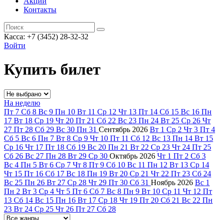
Акции
Контакты
Касса: +7 (3452)
28-32-32
Войти
Купить билет
На неделю
Пт
7
Сб
8
Вс
9
Пн
10
Вт
11
Ср
12
Чт
13
Пт
14
Сб
15
Вс
16
Пн
17
Вт
18
Ср
19
Чт
20
Пт
21
Сб
22
Вс
23
Пн
24
Вт
25
Ср
26
Чт
27
Пт
28
Сб
29
Вс
30
Пн
31
Сентябрь
2026
Вт
1
Ср
2
Чт
3
Пт
4
Сб
5
Вс
6
Пн
7
Вт
8
Ср
9
Чт
10
Пт
11
Сб
12
Вс
13
Пн
14
Вт
15
Ср
16
Чт
17
Пт
18
Сб
19
Вс
20
Пн
21
Вт
22
Ср
23
Чт
24
Пт
25
Сб
26
Вс
27
Пн
28
Вт
29
Ср
30
Октябрь
2026
Чт
1
Пт
2
Сб
3
Вс
4
Пн
5
Вт
6
Ср
7
Чт
8
Пт
9
Сб
10
Вс
11
Пн
12
Вт
13
Ср
14
Чт
15
Пт
16
Сб
17
Вс
18
Пн
19
Вт
20
Ср
21
Чт
22
Пт
23
Сб
24
Вс
25
Пн
26
Вт
27
Ср
28
Чт
29
Пт
30
Сб
31
Ноябрь
2026
Вс
1
Пн
2
Вт
3
Ср
4
Чт
5
Пт
6
Сб
7
Вс
8
Пн
9
Вт
10
Ср
11
Чт
12
Пт
13
Сб
14
Вс
15
Пн
16
Вт
17
Ср
18
Чт
19
Пт
20
Сб
21
Вс
22
Пн
23
Вт
24
Ср
25
Чт
26
Пт
27
Сб
28