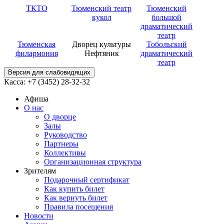
ТКТО
Тюменский театр
Тюменский
кукол
большой
драматический
театр
Тюменская
Дворец культуры
Тобольский
филармония
Нефтяник
драматический
театр
Версия для слабовидящих
Касса: +7 (3452)
28-32-32
Афиша
О нас
О дворце
Залы
Руководство
Партнеры
Коллективы
Организационная структура
Зрителям
Подарочный сертификат
Как купить билет
Как вернуть билет
Правила посещения
Новости