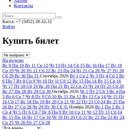
Акции
Контакты
Касса: +7 (3452)
28-32-32
Войти
Купить билет
На неделю
Вс
9
Пн
10
Вт
11
Ср
12
Чт
13
Пт
14
Сб
15
Вс
16
Пн
17
Вт
18
Ср
19
Чт
20
Пт
21
Сб
22
Вс
23
Пн
24
Вт
25
Ср
26
Чт
27
Пт
28
Сб
29
Вс
30
Пн
31
Сентябрь
2026
Вт
1
Ср
2
Чт
3
Пт
4
Сб
5
Вс
6
Пн
7
Вт
8
Ср
9
Чт
10
Пт
11
Сб
12
Вс
13
Пн
14
Вт
15
Ср
16
Чт
17
Пт
18
Сб
19
Вс
20
Пн
21
Вт
22
Ср
23
Чт
24
Пт
25
Сб
26
Вс
27
Пн
28
Вт
29
Ср
30
Октябрь
2026
Чт
1
Пт
2
Сб
3
Вс
4
Пн
5
Вт
6
Ср
7
Чт
8
Пт
9
Сб
10
Вс
11
Пн
12
Вт
13
Ср
14
Чт
15
Пт
16
Сб
17
Вс
18
Пн
19
Вт
20
Ср
21
Чт
22
Пт
23
Сб
24
Вс
25
Пн
26
Вт
27
Ср
28
Чт
29
Пт
30
Сб
31
Ноябрь
2026
Вс
1
Пн
2
Вт
3
Ср
4
Чт
5
Пт
6
Сб
7
Вс
8
Пн
9
Вт
10
Ср
11
Чт
12
Пт
13
Сб
14
Вс
15
Пн
16
Вт
17
Ср
18
Чт
19
Пт
20
Сб
21
Вс
22
Пн
23
Вт
24
Ср
25
Чт
26
Пт
27
Сб
28