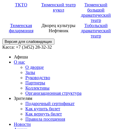
ТКТО
Тюменский театр
Тюменский
кукол
большой
драматический
театр
Тюменская
Дворец культуры
Тобольский
филармония
Нефтяник
драматический
театр
Версия для слабовидящих
Касса: +7 (3452)
28-32-32
Афиша
О нас
О дворце
Залы
Руководство
Партнеры
Коллективы
Организационная структура
Зрителям
Подарочный сертификат
Как купить билет
Как вернуть билет
Правила посещения
Новости