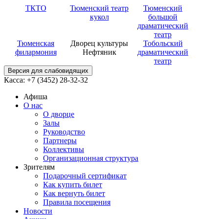
ТКТО
Тюменский театр
Тюменский
кукол
большой
драматический
театр
Тюменская
Дворец культуры
Тобольский
филармония
Нефтяник
драматический
театр
Версия для слабовидящих
Касса: +7 (3452)
28-32-32
Афиша
О нас
О дворце
Залы
Руководство
Партнеры
Коллективы
Организационная структура
Зрителям
Подарочный сертификат
Как купить билет
Как вернуть билет
Правила посещения
Новости