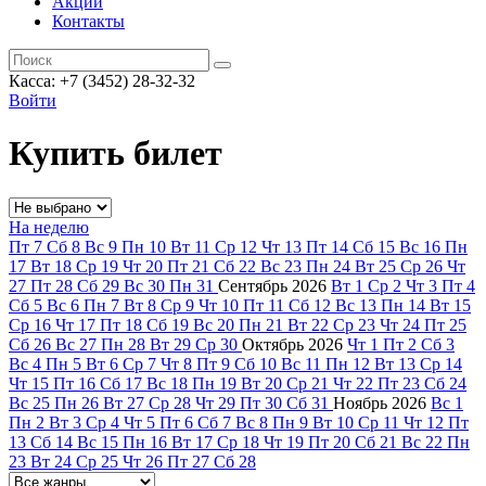
Акции
Контакты
Касса: +7 (3452)
28-32-32
Войти
Купить билет
На неделю
Пт
7
Сб
8
Вс
9
Пн
10
Вт
11
Ср
12
Чт
13
Пт
14
Сб
15
Вс
16
Пн
17
Вт
18
Ср
19
Чт
20
Пт
21
Сб
22
Вс
23
Пн
24
Вт
25
Ср
26
Чт
27
Пт
28
Сб
29
Вс
30
Пн
31
Сентябрь
2026
Вт
1
Ср
2
Чт
3
Пт
4
Сб
5
Вс
6
Пн
7
Вт
8
Ср
9
Чт
10
Пт
11
Сб
12
Вс
13
Пн
14
Вт
15
Ср
16
Чт
17
Пт
18
Сб
19
Вс
20
Пн
21
Вт
22
Ср
23
Чт
24
Пт
25
Сб
26
Вс
27
Пн
28
Вт
29
Ср
30
Октябрь
2026
Чт
1
Пт
2
Сб
3
Вс
4
Пн
5
Вт
6
Ср
7
Чт
8
Пт
9
Сб
10
Вс
11
Пн
12
Вт
13
Ср
14
Чт
15
Пт
16
Сб
17
Вс
18
Пн
19
Вт
20
Ср
21
Чт
22
Пт
23
Сб
24
Вс
25
Пн
26
Вт
27
Ср
28
Чт
29
Пт
30
Сб
31
Ноябрь
2026
Вс
1
Пн
2
Вт
3
Ср
4
Чт
5
Пт
6
Сб
7
Вс
8
Пн
9
Вт
10
Ср
11
Чт
12
Пт
13
Сб
14
Вс
15
Пн
16
Вт
17
Ср
18
Чт
19
Пт
20
Сб
21
Вс
22
Пн
23
Вт
24
Ср
25
Чт
26
Пт
27
Сб
28