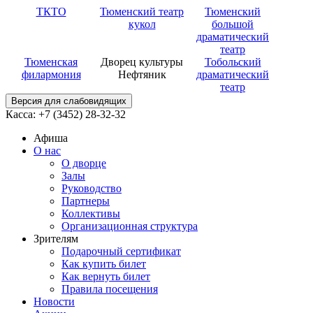
ТКТО
Тюменский театр
Тюменский
кукол
большой
драматический
театр
Тюменская
Дворец культуры
Тобольский
филармония
Нефтяник
драматический
театр
Версия для слабовидящих
Касса: +7 (3452)
28-32-32
Афиша
О нас
О дворце
Залы
Руководство
Партнеры
Коллективы
Организационная структура
Зрителям
Подарочный сертификат
Как купить билет
Как вернуть билет
Правила посещения
Новости