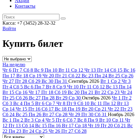
Акции
Контакты
Касса: +7 (3452)
28-32-32
Войти
Купить билет
На неделю
Чт
6
Пт
7
Сб
8
Вс
9
Пн
10
Вт
11
Ср
12
Чт
13
Пт
14
Сб
15
Вс
16
Пн
17
Вт
18
Ср
19
Чт
20
Пт
21
Сб
22
Вс
23
Пн
24
Вт
25
Ср
26
Чт
27
Пт
28
Сб
29
Вс
30
Пн
31
Сентябрь
2026
Вт
1
Ср
2
Чт
3
Пт
4
Сб
5
Вс
6
Пн
7
Вт
8
Ср
9
Чт
10
Пт
11
Сб
12
Вс
13
Пн
14
Вт
15
Ср
16
Чт
17
Пт
18
Сб
19
Вс
20
Пн
21
Вт
22
Ср
23
Чт
24
Пт
25
Сб
26
Вс
27
Пн
28
Вт
29
Ср
30
Октябрь
2026
Чт
1
Пт
2
Сб
3
Вс
4
Пн
5
Вт
6
Ср
7
Чт
8
Пт
9
Сб
10
Вс
11
Пн
12
Вт
13
Ср
14
Чт
15
Пт
16
Сб
17
Вс
18
Пн
19
Вт
20
Ср
21
Чт
22
Пт
23
Сб
24
Вс
25
Пн
26
Вт
27
Ср
28
Чт
29
Пт
30
Сб
31
Ноябрь
2026
Вс
1
Пн
2
Вт
3
Ср
4
Чт
5
Пт
6
Сб
7
Вс
8
Пн
9
Вт
10
Ср
11
Чт
12
Пт
13
Сб
14
Вс
15
Пн
16
Вт
17
Ср
18
Чт
19
Пт
20
Сб
21
Вс
22
Пн
23
Вт
24
Ср
25
Чт
26
Пт
27
Сб
28