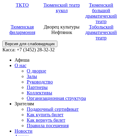
ТКТО
Тюменский театр
Тюменский
кукол
большой
драматический
театр
Тюменская
Дворец культуры
Тобольский
филармония
Нефтяник
драматический
театр
Версия для слабовидящих
Касса: +7 (3452)
28-32-32
Афиша
О нас
О дворце
Залы
Руководство
Партнеры
Коллективы
Организационная структура
Зрителям
Подарочный сертификат
Как купить билет
Как вернуть билет
Правила посещения
Новости