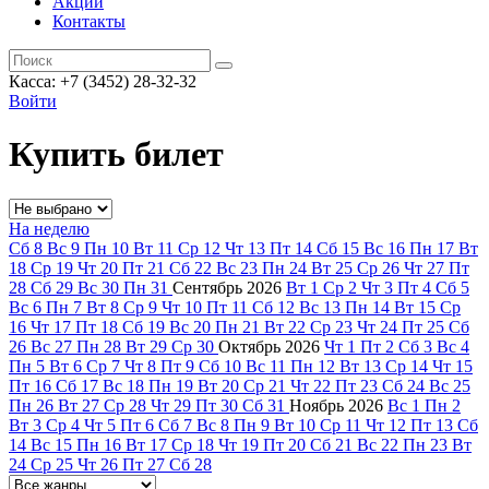
Акции
Контакты
Касса: +7 (3452)
28-32-32
Войти
Купить билет
На неделю
Сб
8
Вс
9
Пн
10
Вт
11
Ср
12
Чт
13
Пт
14
Сб
15
Вс
16
Пн
17
Вт
18
Ср
19
Чт
20
Пт
21
Сб
22
Вс
23
Пн
24
Вт
25
Ср
26
Чт
27
Пт
28
Сб
29
Вс
30
Пн
31
Сентябрь
2026
Вт
1
Ср
2
Чт
3
Пт
4
Сб
5
Вс
6
Пн
7
Вт
8
Ср
9
Чт
10
Пт
11
Сб
12
Вс
13
Пн
14
Вт
15
Ср
16
Чт
17
Пт
18
Сб
19
Вс
20
Пн
21
Вт
22
Ср
23
Чт
24
Пт
25
Сб
26
Вс
27
Пн
28
Вт
29
Ср
30
Октябрь
2026
Чт
1
Пт
2
Сб
3
Вс
4
Пн
5
Вт
6
Ср
7
Чт
8
Пт
9
Сб
10
Вс
11
Пн
12
Вт
13
Ср
14
Чт
15
Пт
16
Сб
17
Вс
18
Пн
19
Вт
20
Ср
21
Чт
22
Пт
23
Сб
24
Вс
25
Пн
26
Вт
27
Ср
28
Чт
29
Пт
30
Сб
31
Ноябрь
2026
Вс
1
Пн
2
Вт
3
Ср
4
Чт
5
Пт
6
Сб
7
Вс
8
Пн
9
Вт
10
Ср
11
Чт
12
Пт
13
Сб
14
Вс
15
Пн
16
Вт
17
Ср
18
Чт
19
Пт
20
Сб
21
Вс
22
Пн
23
Вт
24
Ср
25
Чт
26
Пт
27
Сб
28