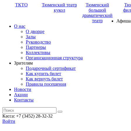
ТКТО
Тюменский театр
Тюменский
Тю
кукол
большой
фил
драматический
театр
Афиша
О нас
О дворце
Залы
Руководство
Партнеры
Коллективы
Организационная структура
Зрителям
Подарочный сертификат
Как купить билет
Как вернуть билет
Правила посещения
Новости
Акции
Контакты
Касса: +7 (3452)
28-32-32
Войти