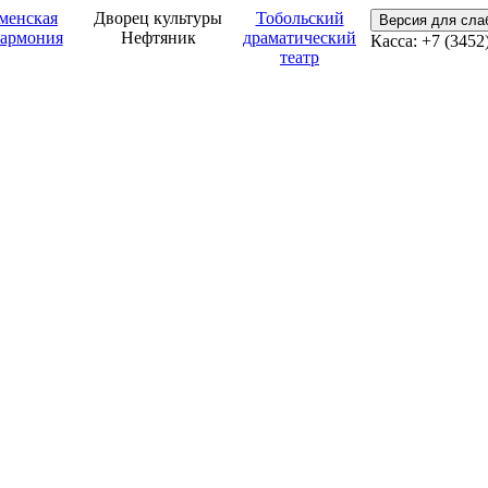
менская
Дворец культуры
Тобольский
Версия для сл
армония
Нефтяник
драматический
Касса: +7 (3452
театр