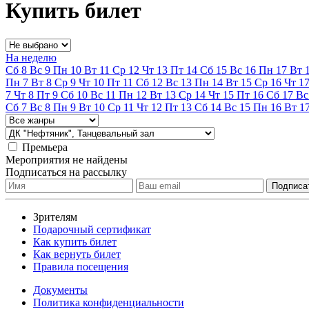
Купить билет
На неделю
Сб
8
Вс
9
Пн
10
Вт
11
Ср
12
Чт
13
Пт
14
Сб
15
Вс
16
Пн
17
Вт
Пн
7
Вт
8
Ср
9
Чт
10
Пт
11
Сб
12
Вс
13
Пн
14
Вт
15
Ср
16
Чт
1
7
Чт
8
Пт
9
Сб
10
Вс
11
Пн
12
Вт
13
Ср
14
Чт
15
Пт
16
Сб
17
Вс
Сб
7
Вс
8
Пн
9
Вт
10
Ср
11
Чт
12
Пт
13
Сб
14
Вс
15
Пн
16
Вт
1
Премьера
Мероприятия не найдены
Подписаться на рассылку
Зрителям
Подарочный сертификат
Как купить билет
Как вернуть билет
Правила посещения
Документы
Политика конфиденциальности