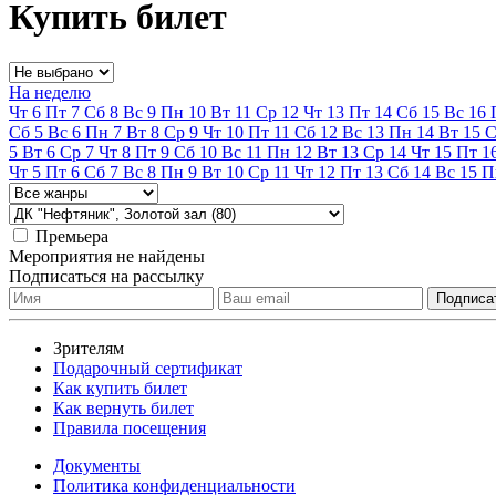
Купить билет
На неделю
Чт
6
Пт
7
Сб
8
Вс
9
Пн
10
Вт
11
Ср
12
Чт
13
Пт
14
Сб
15
Вс
16
Сб
5
Вс
6
Пн
7
Вт
8
Ср
9
Чт
10
Пт
11
Сб
12
Вс
13
Пн
14
Вт
15
С
5
Вт
6
Ср
7
Чт
8
Пт
9
Сб
10
Вс
11
Пн
12
Вт
13
Ср
14
Чт
15
Пт
1
Чт
5
Пт
6
Сб
7
Вс
8
Пн
9
Вт
10
Ср
11
Чт
12
Пт
13
Сб
14
Вс
15
П
Премьера
Мероприятия не найдены
Подписаться на рассылку
Зрителям
Подарочный сертификат
Как купить билет
Как вернуть билет
Правила посещения
Документы
Политика конфиденциальности