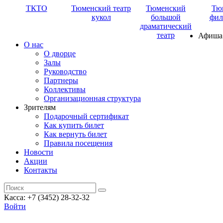
ТКТО
Тюменский театр
Тюменский
Тю
кукол
большой
фил
драматический
театр
Афиша
О нас
О дворце
Залы
Руководство
Партнеры
Коллективы
Организационная структура
Зрителям
Подарочный сертификат
Как купить билет
Как вернуть билет
Правила посещения
Новости
Акции
Контакты
Касса: +7 (3452)
28-32-32
Войти