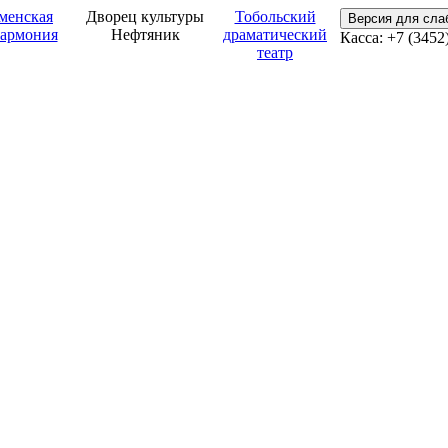
менская
Дворец культуры
Тобольский
Версия для сл
армония
Нефтяник
драматический
Касса: +7 (3452
театр