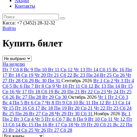
Акции
Контакты
Касса: +7 (3452)
28-32-32
Войти
Купить билет
На неделю
Пт
7
Сб
8
Вс
9
Пн
10
Вт
11
Ср
12
Чт
13
Пт
14
Сб
15
Вс
16
Пн
17
Вт
18
Ср
19
Чт
20
Пт
21
Сб
22
Вс
23
Пн
24
Вт
25
Ср
26
Чт
27
Пт
28
Сб
29
Вс
30
Пн
31
Сентябрь
2026
Вт
1
Ср
2
Чт
3
Пт
4
Сб
5
Вс
6
Пн
7
Вт
8
Ср
9
Чт
10
Пт
11
Сб
12
Вс
13
Пн
14
Вт
15
Ср
16
Чт
17
Пт
18
Сб
19
Вс
20
Пн
21
Вт
22
Ср
23
Чт
24
Пт
25
Сб
26
Вс
27
Пн
28
Вт
29
Ср
30
Октябрь
2026
Чт
1
Пт
2
Сб
3
Вс
4
Пн
5
Вт
6
Ср
7
Чт
8
Пт
9
Сб
10
Вс
11
Пн
12
Вт
13
Ср
14
Чт
15
Пт
16
Сб
17
Вс
18
Пн
19
Вт
20
Ср
21
Чт
22
Пт
23
Сб
24
Вс
25
Пн
26
Вт
27
Ср
28
Чт
29
Пт
30
Сб
31
Ноябрь
2026
Вс
1
Пн
2
Вт
3
Ср
4
Чт
5
Пт
6
Сб
7
Вс
8
Пн
9
Вт
10
Ср
11
Чт
12
Пт
13
Сб
14
Вс
15
Пн
16
Вт
17
Ср
18
Чт
19
Пт
20
Сб
21
Вс
22
Пн
23
Вт
24
Ср
25
Чт
26
Пт
27
Сб
28