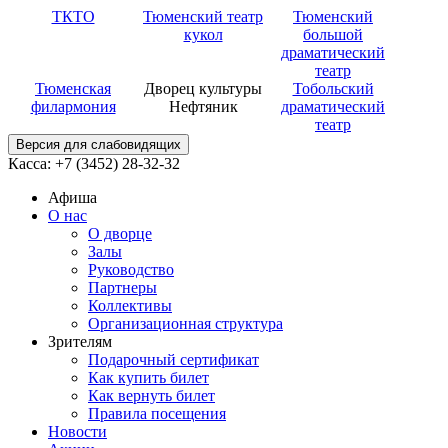
ТКТО
Тюменский театр
Тюменский
кукол
большой
драматический
театр
Тюменская
Дворец культуры
Тобольский
филармония
Нефтяник
драматический
театр
Версия для слабовидящих
Касса: +7 (3452)
28-32-32
Афиша
О нас
О дворце
Залы
Руководство
Партнеры
Коллективы
Организационная структура
Зрителям
Подарочный сертификат
Как купить билет
Как вернуть билет
Правила посещения
Новости