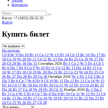
Акции
Контакты
Касса: +7 (3452)
28-32-32
Войти
Купить билет
На неделю
Сб
8
Вс
9
Пн
10
Вт
11
Ср
12
Чт
13
Пт
14
Сб
15
Вс
16
Пн
17
Вт
18
Ср
19
Чт
20
Пт
21
Сб
22
Вс
23
Пн
24
Вт
25
Ср
26
Чт
27
Пт
28
Сб
29
Вс
30
Пн
31
Сентябрь
2026
Вт
1
Ср
2
Чт
3
Пт
4
Сб
5
Вс
6
Пн
7
Вт
8
Ср
9
Чт
10
Пт
11
Сб
12
Вс
13
Пн
14
Вт
15
Ср
16
Чт
17
Пт
18
Сб
19
Вс
20
Пн
21
Вт
22
Ср
23
Чт
24
Пт
25
Сб
26
Вс
27
Пн
28
Вт
29
Ср
30
Октябрь
2026
Чт
1
Пт
2
Сб
3
Вс
4
Пн
5
Вт
6
Ср
7
Чт
8
Пт
9
Сб
10
Вс
11
Пн
12
Вт
13
Ср
14
Чт
15
Пт
16
Сб
17
Вс
18
Пн
19
Вт
20
Ср
21
Чт
22
Пт
23
Сб
24
Вс
25
Пн
26
Вт
27
Ср
28
Чт
29
Пт
30
Сб
31
Ноябрь
2026
Вс
1
Пн
2
Вт
3
Ср
4
Чт
5
Пт
6
Сб
7
Вс
8
Пн
9
Вт
10
Ср
11
Чт
12
Пт
13
Сб
14
Вс
15
Пн
16
Вт
17
Ср
18
Чт
19
Пт
20
Сб
21
Вс
22
Пн
23
Вт
24
Ср
25
Чт
26
Пт
27
Сб
28