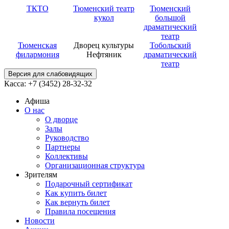
ТКТО
Тюменский театр
Тюменский
кукол
большой
драматический
театр
Тюменская
Дворец культуры
Тобольский
филармония
Нефтяник
драматический
театр
Версия для слабовидящих
Касса: +7 (3452)
28-32-32
Афиша
О нас
О дворце
Залы
Руководство
Партнеры
Коллективы
Организационная структура
Зрителям
Подарочный сертификат
Как купить билет
Как вернуть билет
Правила посещения
Новости