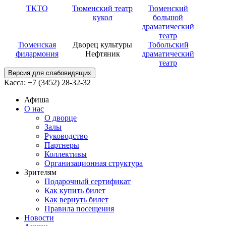
ТКТО
Тюменский театр
Тюменский
кукол
большой
драматический
театр
Тюменская
Дворец культуры
Тобольский
филармония
Нефтяник
драматический
театр
Версия для слабовидящих
Касса: +7 (3452)
28-32-32
Афиша
О нас
О дворце
Залы
Руководство
Партнеры
Коллективы
Организационная структура
Зрителям
Подарочный сертификат
Как купить билет
Как вернуть билет
Правила посещения
Новости