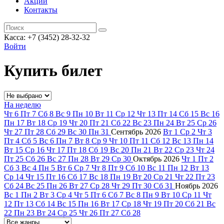
Акции
Контакты
Касса: +7 (3452)
28-32-32
Войти
Купить билет
На неделю
Чт
6
Пт
7
Сб
8
Вс
9
Пн
10
Вт
11
Ср
12
Чт
13
Пт
14
Сб
15
Вс
16
Пн
17
Вт
18
Ср
19
Чт
20
Пт
21
Сб
22
Вс
23
Пн
24
Вт
25
Ср
26
Чт
27
Пт
28
Сб
29
Вс
30
Пн
31
Сентябрь
2026
Вт
1
Ср
2
Чт
3
Пт
4
Сб
5
Вс
6
Пн
7
Вт
8
Ср
9
Чт
10
Пт
11
Сб
12
Вс
13
Пн
14
Вт
15
Ср
16
Чт
17
Пт
18
Сб
19
Вс
20
Пн
21
Вт
22
Ср
23
Чт
24
Пт
25
Сб
26
Вс
27
Пн
28
Вт
29
Ср
30
Октябрь
2026
Чт
1
Пт
2
Сб
3
Вс
4
Пн
5
Вт
6
Ср
7
Чт
8
Пт
9
Сб
10
Вс
11
Пн
12
Вт
13
Ср
14
Чт
15
Пт
16
Сб
17
Вс
18
Пн
19
Вт
20
Ср
21
Чт
22
Пт
23
Сб
24
Вс
25
Пн
26
Вт
27
Ср
28
Чт
29
Пт
30
Сб
31
Ноябрь
2026
Вс
1
Пн
2
Вт
3
Ср
4
Чт
5
Пт
6
Сб
7
Вс
8
Пн
9
Вт
10
Ср
11
Чт
12
Пт
13
Сб
14
Вс
15
Пн
16
Вт
17
Ср
18
Чт
19
Пт
20
Сб
21
Вс
22
Пн
23
Вт
24
Ср
25
Чт
26
Пт
27
Сб
28