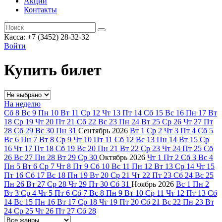
Акции
Контакты
Касса: +7 (3452)
28-32-32
Войти
Купить билет
На неделю
Сб
8
Вс
9
Пн
10
Вт
11
Ср
12
Чт
13
Пт
14
Сб
15
Вс
16
Пн
17
Вт
18
Ср
19
Чт
20
Пт
21
Сб
22
Вс
23
Пн
24
Вт
25
Ср
26
Чт
27
Пт
28
Сб
29
Вс
30
Пн
31
Сентябрь
2026
Вт
1
Ср
2
Чт
3
Пт
4
Сб
5
Вс
6
Пн
7
Вт
8
Ср
9
Чт
10
Пт
11
Сб
12
Вс
13
Пн
14
Вт
15
Ср
16
Чт
17
Пт
18
Сб
19
Вс
20
Пн
21
Вт
22
Ср
23
Чт
24
Пт
25
Сб
26
Вс
27
Пн
28
Вт
29
Ср
30
Октябрь
2026
Чт
1
Пт
2
Сб
3
Вс
4
Пн
5
Вт
6
Ср
7
Чт
8
Пт
9
Сб
10
Вс
11
Пн
12
Вт
13
Ср
14
Чт
15
Пт
16
Сб
17
Вс
18
Пн
19
Вт
20
Ср
21
Чт
22
Пт
23
Сб
24
Вс
25
Пн
26
Вт
27
Ср
28
Чт
29
Пт
30
Сб
31
Ноябрь
2026
Вс
1
Пн
2
Вт
3
Ср
4
Чт
5
Пт
6
Сб
7
Вс
8
Пн
9
Вт
10
Ср
11
Чт
12
Пт
13
Сб
14
Вс
15
Пн
16
Вт
17
Ср
18
Чт
19
Пт
20
Сб
21
Вс
22
Пн
23
Вт
24
Ср
25
Чт
26
Пт
27
Сб
28