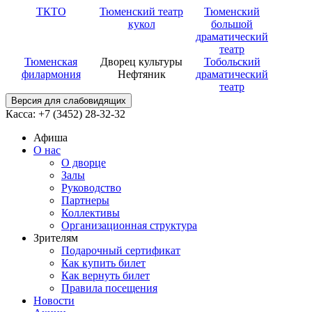
ТКТО
Тюменский театр
Тюменский
кукол
большой
драматический
театр
Тюменская
Дворец культуры
Тобольский
филармония
Нефтяник
драматический
театр
Версия для слабовидящих
Касса: +7 (3452)
28-32-32
Афиша
О нас
О дворце
Залы
Руководство
Партнеры
Коллективы
Организационная структура
Зрителям
Подарочный сертификат
Как купить билет
Как вернуть билет
Правила посещения
Новости