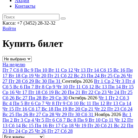
Акции
Контакты
Касса: +7 (3452)
28-32-32
Войти
Купить билет
На неделю
Пт
7
Сб
8
Вс
9
Пн
10
Вт
11
Ср
12
Чт
13
Пт
14
Сб
15
Вс
16
Пн
17
Вт
18
Ср
19
Чт
20
Пт
21
Сб
22
Вс
23
Пн
24
Вт
25
Ср
26
Чт
27
Пт
28
Сб
29
Вс
30
Пн
31
Сентябрь
2026
Вт
1
Ср
2
Чт
3
Пт
4
Сб
5
Вс
6
Пн
7
Вт
8
Ср
9
Чт
10
Пт
11
Сб
12
Вс
13
Пн
14
Вт
15
Ср
16
Чт
17
Пт
18
Сб
19
Вс
20
Пн
21
Вт
22
Ср
23
Чт
24
Пт
25
Сб
26
Вс
27
Пн
28
Вт
29
Ср
30
Октябрь
2026
Чт
1
Пт
2
Сб
3
Вс
4
Пн
5
Вт
6
Ср
7
Чт
8
Пт
9
Сб
10
Вс
11
Пн
12
Вт
13
Ср
14
Чт
15
Пт
16
Сб
17
Вс
18
Пн
19
Вт
20
Ср
21
Чт
22
Пт
23
Сб
24
Вс
25
Пн
26
Вт
27
Ср
28
Чт
29
Пт
30
Сб
31
Ноябрь
2026
Вс
1
Пн
2
Вт
3
Ср
4
Чт
5
Пт
6
Сб
7
Вс
8
Пн
9
Вт
10
Ср
11
Чт
12
Пт
13
Сб
14
Вс
15
Пн
16
Вт
17
Ср
18
Чт
19
Пт
20
Сб
21
Вс
22
Пн
23
Вт
24
Ср
25
Чт
26
Пт
27
Сб
28