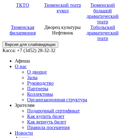
ТКТО
Тюменский театр
Тюменский
кукол
большой
драматический
театр
Тюменская
Дворец культуры
Тобольский
филармония
Нефтяник
драматический
театр
Версия для слабовидящих
Касса: +7 (3452)
28-32-32
Афиша
О нас
О дворце
Залы
Руководство
Партнеры
Коллективы
Организационная структура
Зрителям
Подарочный сертификат
Как купить билет
Как вернуть билет
Правила посещения
Новости