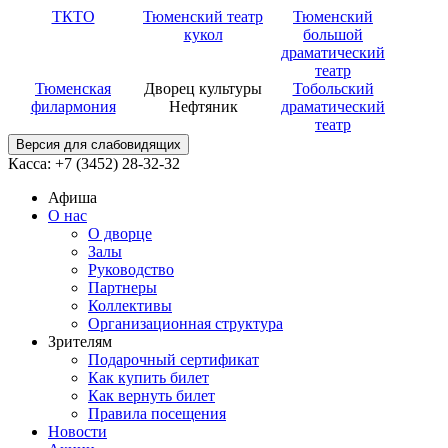
ТКТО
Тюменский театр
Тюменский
кукол
большой
драматический
театр
Тюменская
Дворец культуры
Тобольский
филармония
Нефтяник
драматический
театр
Версия для слабовидящих
Касса: +7 (3452)
28-32-32
Афиша
О нас
О дворце
Залы
Руководство
Партнеры
Коллективы
Организационная структура
Зрителям
Подарочный сертификат
Как купить билет
Как вернуть билет
Правила посещения
Новости