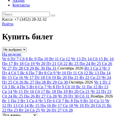
Акции
Контакты
Касса: +7 (3452)
28-32-32
Войти
Купить билет
На неделю
Чт
6
Пт
7
Сб
8
Вс
9
Пн
10
Вт
11
Ср
12
Чт
13
Пт
14
Сб
15
Вс
16
Пн
17
Вт
18
Ср
19
Чт
20
Пт
21
Сб
22
Вс
23
Пн
24
Вт
25
Ср
26
Чт
27
Пт
28
Сб
29
Вс
30
Пн
31
Сентябрь
2026
Вт
1
Ср
2
Чт
3
Пт
4
Сб
5
Вс
6
Пн
7
Вт
8
Ср
9
Чт
10
Пт
11
Сб
12
Вс
13
Пн
14
Вт
15
Ср
16
Чт
17
Пт
18
Сб
19
Вс
20
Пн
21
Вт
22
Ср
23
Чт
24
Пт
25
Сб
26
Вс
27
Пн
28
Вт
29
Ср
30
Октябрь
2026
Чт
1
Пт
2
Сб
3
Вс
4
Пн
5
Вт
6
Ср
7
Чт
8
Пт
9
Сб
10
Вс
11
Пн
12
Вт
13
Ср
14
Чт
15
Пт
16
Сб
17
Вс
18
Пн
19
Вт
20
Ср
21
Чт
22
Пт
23
Сб
24
Вс
25
Пн
26
Вт
27
Ср
28
Чт
29
Пт
30
Сб
31
Ноябрь
2026
Вс
1
Пн
2
Вт
3
Ср
4
Чт
5
Пт
6
Сб
7
Вс
8
Пн
9
Вт
10
Ср
11
Чт
12
Пт
13
Сб
14
Вс
15
Пн
16
Вт
17
Ср
18
Чт
19
Пт
20
Сб
21
Вс
22
Пн
23
Вт
24
Ср
25
Чт
26
Пт
27
Сб
28