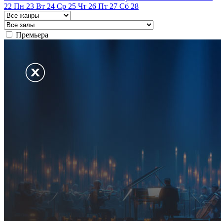
22
Пн
23
Вт
24
Ср
25
Чт
26
Пт
27
Сб
28
Премьера