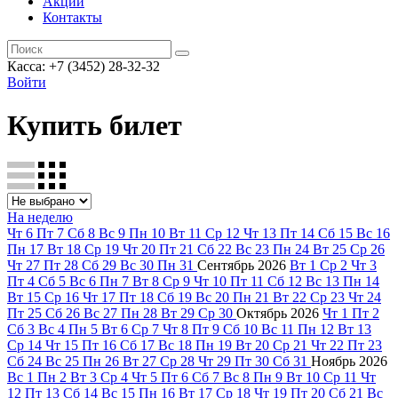
Акции
Контакты
Касса: +7 (3452)
28-32-32
Войти
Купить билет
На неделю
Чт
6
Пт
7
Сб
8
Вс
9
Пн
10
Вт
11
Ср
12
Чт
13
Пт
14
Сб
15
Вс
16
Пн
17
Вт
18
Ср
19
Чт
20
Пт
21
Сб
22
Вс
23
Пн
24
Вт
25
Ср
26
Чт
27
Пт
28
Сб
29
Вс
30
Пн
31
Сентябрь
2026
Вт
1
Ср
2
Чт
3
Пт
4
Сб
5
Вс
6
Пн
7
Вт
8
Ср
9
Чт
10
Пт
11
Сб
12
Вс
13
Пн
14
Вт
15
Ср
16
Чт
17
Пт
18
Сб
19
Вс
20
Пн
21
Вт
22
Ср
23
Чт
24
Пт
25
Сб
26
Вс
27
Пн
28
Вт
29
Ср
30
Октябрь
2026
Чт
1
Пт
2
Сб
3
Вс
4
Пн
5
Вт
6
Ср
7
Чт
8
Пт
9
Сб
10
Вс
11
Пн
12
Вт
13
Ср
14
Чт
15
Пт
16
Сб
17
Вс
18
Пн
19
Вт
20
Ср
21
Чт
22
Пт
23
Сб
24
Вс
25
Пн
26
Вт
27
Ср
28
Чт
29
Пт
30
Сб
31
Ноябрь
2026
Вс
1
Пн
2
Вт
3
Ср
4
Чт
5
Пт
6
Сб
7
Вс
8
Пн
9
Вт
10
Ср
11
Чт
12
Пт
13
Сб
14
Вс
15
Пн
16
Вт
17
Ср
18
Чт
19
Пт
20
Сб
21
Вс