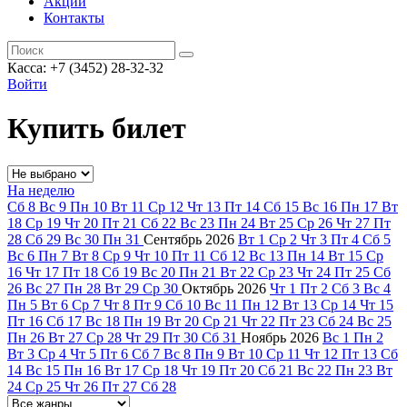
Акции
Контакты
Касса: +7 (3452)
28-32-32
Войти
Купить билет
На неделю
Сб
8
Вс
9
Пн
10
Вт
11
Ср
12
Чт
13
Пт
14
Сб
15
Вс
16
Пн
17
Вт
18
Ср
19
Чт
20
Пт
21
Сб
22
Вс
23
Пн
24
Вт
25
Ср
26
Чт
27
Пт
28
Сб
29
Вс
30
Пн
31
Сентябрь
2026
Вт
1
Ср
2
Чт
3
Пт
4
Сб
5
Вс
6
Пн
7
Вт
8
Ср
9
Чт
10
Пт
11
Сб
12
Вс
13
Пн
14
Вт
15
Ср
16
Чт
17
Пт
18
Сб
19
Вс
20
Пн
21
Вт
22
Ср
23
Чт
24
Пт
25
Сб
26
Вс
27
Пн
28
Вт
29
Ср
30
Октябрь
2026
Чт
1
Пт
2
Сб
3
Вс
4
Пн
5
Вт
6
Ср
7
Чт
8
Пт
9
Сб
10
Вс
11
Пн
12
Вт
13
Ср
14
Чт
15
Пт
16
Сб
17
Вс
18
Пн
19
Вт
20
Ср
21
Чт
22
Пт
23
Сб
24
Вс
25
Пн
26
Вт
27
Ср
28
Чт
29
Пт
30
Сб
31
Ноябрь
2026
Вс
1
Пн
2
Вт
3
Ср
4
Чт
5
Пт
6
Сб
7
Вс
8
Пн
9
Вт
10
Ср
11
Чт
12
Пт
13
Сб
14
Вс
15
Пн
16
Вт
17
Ср
18
Чт
19
Пт
20
Сб
21
Вс
22
Пн
23
Вт
24
Ср
25
Чт
26
Пт
27
Сб
28