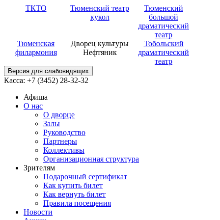
ТКТО
Тюменский театр
Тюменский
кукол
большой
драматический
театр
Тюменская
Дворец культуры
Тобольский
филармония
Нефтяник
драматический
театр
Версия для слабовидящих
Касса: +7 (3452)
28-32-32
Афиша
О нас
О дворце
Залы
Руководство
Партнеры
Коллективы
Организационная структура
Зрителям
Подарочный сертификат
Как купить билет
Как вернуть билет
Правила посещения
Новости