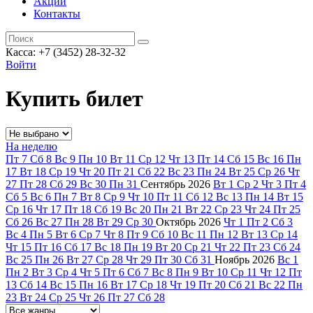
Акции
Контакты
Касса: +7 (3452)
28-32-32
Войти
Купить билет
На неделю
Пт
7
Сб
8
Вс
9
Пн
10
Вт
11
Ср
12
Чт
13
Пт
14
Сб
15
Вс
16
Пн
17
Вт
18
Ср
19
Чт
20
Пт
21
Сб
22
Вс
23
Пн
24
Вт
25
Ср
26
Чт
27
Пт
28
Сб
29
Вс
30
Пн
31
Сентябрь
2026
Вт
1
Ср
2
Чт
3
Пт
4
Сб
5
Вс
6
Пн
7
Вт
8
Ср
9
Чт
10
Пт
11
Сб
12
Вс
13
Пн
14
Вт
15
Ср
16
Чт
17
Пт
18
Сб
19
Вс
20
Пн
21
Вт
22
Ср
23
Чт
24
Пт
25
Сб
26
Вс
27
Пн
28
Вт
29
Ср
30
Октябрь
2026
Чт
1
Пт
2
Сб
3
Вс
4
Пн
5
Вт
6
Ср
7
Чт
8
Пт
9
Сб
10
Вс
11
Пн
12
Вт
13
Ср
14
Чт
15
Пт
16
Сб
17
Вс
18
Пн
19
Вт
20
Ср
21
Чт
22
Пт
23
Сб
24
Вс
25
Пн
26
Вт
27
Ср
28
Чт
29
Пт
30
Сб
31
Ноябрь
2026
Вс
1
Пн
2
Вт
3
Ср
4
Чт
5
Пт
6
Сб
7
Вс
8
Пн
9
Вт
10
Ср
11
Чт
12
Пт
13
Сб
14
Вс
15
Пн
16
Вт
17
Ср
18
Чт
19
Пт
20
Сб
21
Вс
22
Пн
23
Вт
24
Ср
25
Чт
26
Пт
27
Сб
28