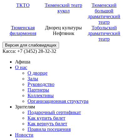
ТКТО
Тюменский театр
Тюменский
кукол
большой
драматический
театр
Тюменская
Дворец культуры
Тобольский
филармония
Нефтяник
драматический
театр
Версия для слабовидящих
Касса: +7 (3452)
28-32-32
Афиша
О нас
О дворце
Залы
Руководство
Партнеры
Коллективы
Организационная структура
Зрителям
Подарочный сертификат
Как купить билет
Как вернуть билет
Правила посещения
Новости