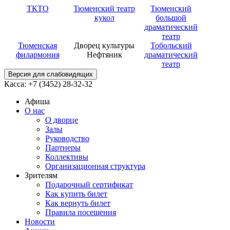
ТКТО
Тюменский театр
Тюменский
кукол
большой
драматический
театр
Тюменская
Дворец культуры
Тобольский
филармония
Нефтяник
драматический
театр
Версия для слабовидящих
Касса: +7 (3452)
28-32-32
Афиша
О нас
О дворце
Залы
Руководство
Партнеры
Коллективы
Организационная структура
Зрителям
Подарочный сертификат
Как купить билет
Как вернуть билет
Правила посещения
Новости