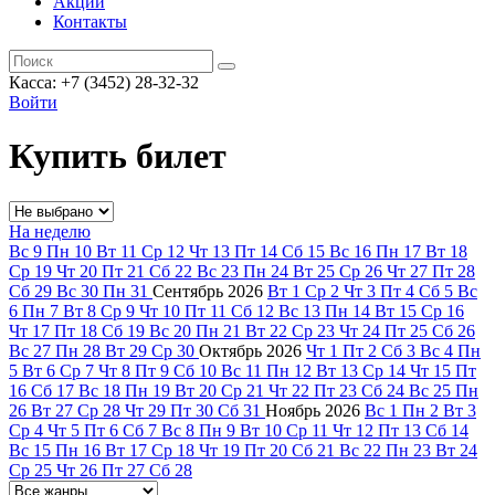
Акции
Контакты
Касса: +7 (3452)
28-32-32
Войти
Купить билет
На неделю
Вс
9
Пн
10
Вт
11
Ср
12
Чт
13
Пт
14
Сб
15
Вс
16
Пн
17
Вт
18
Ср
19
Чт
20
Пт
21
Сб
22
Вс
23
Пн
24
Вт
25
Ср
26
Чт
27
Пт
28
Сб
29
Вс
30
Пн
31
Сентябрь
2026
Вт
1
Ср
2
Чт
3
Пт
4
Сб
5
Вс
6
Пн
7
Вт
8
Ср
9
Чт
10
Пт
11
Сб
12
Вс
13
Пн
14
Вт
15
Ср
16
Чт
17
Пт
18
Сб
19
Вс
20
Пн
21
Вт
22
Ср
23
Чт
24
Пт
25
Сб
26
Вс
27
Пн
28
Вт
29
Ср
30
Октябрь
2026
Чт
1
Пт
2
Сб
3
Вс
4
Пн
5
Вт
6
Ср
7
Чт
8
Пт
9
Сб
10
Вс
11
Пн
12
Вт
13
Ср
14
Чт
15
Пт
16
Сб
17
Вс
18
Пн
19
Вт
20
Ср
21
Чт
22
Пт
23
Сб
24
Вс
25
Пн
26
Вт
27
Ср
28
Чт
29
Пт
30
Сб
31
Ноябрь
2026
Вс
1
Пн
2
Вт
3
Ср
4
Чт
5
Пт
6
Сб
7
Вс
8
Пн
9
Вт
10
Ср
11
Чт
12
Пт
13
Сб
14
Вс
15
Пн
16
Вт
17
Ср
18
Чт
19
Пт
20
Сб
21
Вс
22
Пн
23
Вт
24
Ср
25
Чт
26
Пт
27
Сб
28