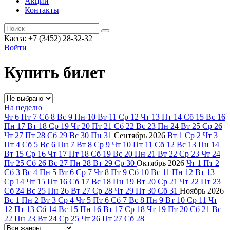
Акции
Контакты
Касса: +7 (3452)
28-32-32
Войти
Купить билет
На неделю
Чт
6
Пт
7
Сб
8
Вс
9
Пн
10
Вт
11
Ср
12
Чт
13
Пт
14
Сб
15
Вс
16
Пн
17
Вт
18
Ср
19
Чт
20
Пт
21
Сб
22
Вс
23
Пн
24
Вт
25
Ср
26
Чт
27
Пт
28
Сб
29
Вс
30
Пн
31
Сентябрь
2026
Вт
1
Ср
2
Чт
3
Пт
4
Сб
5
Вс
6
Пн
7
Вт
8
Ср
9
Чт
10
Пт
11
Сб
12
Вс
13
Пн
14
Вт
15
Ср
16
Чт
17
Пт
18
Сб
19
Вс
20
Пн
21
Вт
22
Ср
23
Чт
24
Пт
25
Сб
26
Вс
27
Пн
28
Вт
29
Ср
30
Октябрь
2026
Чт
1
Пт
2
Сб
3
Вс
4
Пн
5
Вт
6
Ср
7
Чт
8
Пт
9
Сб
10
Вс
11
Пн
12
Вт
13
Ср
14
Чт
15
Пт
16
Сб
17
Вс
18
Пн
19
Вт
20
Ср
21
Чт
22
Пт
23
Сб
24
Вс
25
Пн
26
Вт
27
Ср
28
Чт
29
Пт
30
Сб
31
Ноябрь
2026
Вс
1
Пн
2
Вт
3
Ср
4
Чт
5
Пт
6
Сб
7
Вс
8
Пн
9
Вт
10
Ср
11
Чт
12
Пт
13
Сб
14
Вс
15
Пн
16
Вт
17
Ср
18
Чт
19
Пт
20
Сб
21
Вс
22
Пн
23
Вт
24
Ср
25
Чт
26
Пт
27
Сб
28