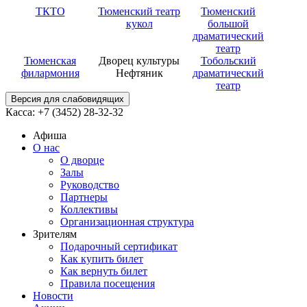
ТКТО
Тюменский театр
Тюменский
кукол
большой
драматический
театр
Тюменская
Дворец культуры
Тобольский
филармония
Нефтяник
драматический
театр
Версия для слабовидящих
Касса: +7 (3452)
28-32-32
Афиша
О нас
О дворце
Залы
Руководство
Партнеры
Коллективы
Организационная структура
Зрителям
Подарочный сертификат
Как купить билет
Как вернуть билет
Правила посещения
Новости