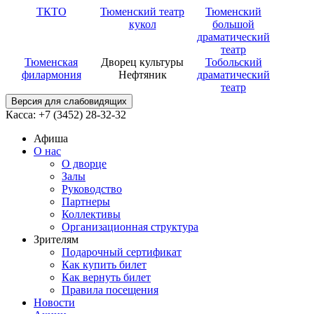
ТКТО
Тюменский театр
Тюменский
кукол
большой
драматический
театр
Тюменская
Дворец культуры
Тобольский
филармония
Нефтяник
драматический
театр
Версия для слабовидящих
Касса: +7 (3452)
28-32-32
Афиша
О нас
О дворце
Залы
Руководство
Партнеры
Коллективы
Организационная структура
Зрителям
Подарочный сертификат
Как купить билет
Как вернуть билет
Правила посещения
Новости