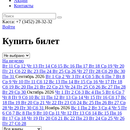
Акции
Контакты
Касса: +7 (3452)
28-32-32
Войти
Купить билет
На неделю
Вт
11
Ср
12
Чт
13
Пт
14
Сб
15
Вс
16
Пн
17
Вт
18
Ср
19
Чт
20
Пт
21
Сб
22
Вс
23
Пн
24
Вт
25
Ср
26
Чт
27
Пт
28
Сб
29
Вс
30
Пн
31
Сентябрь
2026
Вт
1
Ср
2
Чт
3
Пт
4
Сб
5
Вс
6
Пн
7
Вт
8
Ср
9
Чт
10
Пт
11
Сб
12
Вс
13
Пн
14
Вт
15
Ср
16
Чт
17
Пт
18
Сб
19
Вс
20
Пн
21
Вт
22
Ср
23
Чт
24
Пт
25
Сб
26
Вс
27
Пн
28
Вт
29
Ср
30
Октябрь
2026
Чт
1
Пт
2
Сб
3
Вс
4
Пн
5
Вт
6
Ср
7
Чт
8
Пт
9
Сб
10
Вс
11
Пн
12
Вт
13
Ср
14
Чт
15
Пт
16
Сб
17
Вс
18
Пн
19
Вт
20
Ср
21
Чт
22
Пт
23
Сб
24
Вс
25
Пн
26
Вт
27
Ср
28
Чт
29
Пт
30
Сб
31
Ноябрь
2026
Вс
1
Пн
2
Вт
3
Ср
4
Чт
5
Пт
6
Сб
7
Вс
8
Пн
9
Вт
10
Ср
11
Чт
12
Пт
13
Сб
14
Вс
15
Пн
16
Вт
17
Ср
18
Чт
19
Пт
20
Сб
21
Вс
22
Пн
23
Вт
24
Ср
25
Чт
26
Пт
27
Сб
28