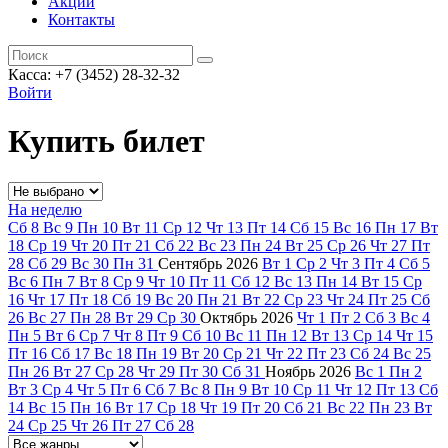
Акции
Контакты
Касса: +7 (3452)
28-32-32
Войти
Купить билет
На неделю
Сб
8
Вс
9
Пн
10
Вт
11
Ср
12
Чт
13
Пт
14
Сб
15
Вс
16
Пн
17
Вт
18
Ср
19
Чт
20
Пт
21
Сб
22
Вс
23
Пн
24
Вт
25
Ср
26
Чт
27
Пт
28
Сб
29
Вс
30
Пн
31
Сентябрь
2026
Вт
1
Ср
2
Чт
3
Пт
4
Сб
5
Вс
6
Пн
7
Вт
8
Ср
9
Чт
10
Пт
11
Сб
12
Вс
13
Пн
14
Вт
15
Ср
16
Чт
17
Пт
18
Сб
19
Вс
20
Пн
21
Вт
22
Ср
23
Чт
24
Пт
25
Сб
26
Вс
27
Пн
28
Вт
29
Ср
30
Октябрь
2026
Чт
1
Пт
2
Сб
3
Вс
4
Пн
5
Вт
6
Ср
7
Чт
8
Пт
9
Сб
10
Вс
11
Пн
12
Вт
13
Ср
14
Чт
15
Пт
16
Сб
17
Вс
18
Пн
19
Вт
20
Ср
21
Чт
22
Пт
23
Сб
24
Вс
25
Пн
26
Вт
27
Ср
28
Чт
29
Пт
30
Сб
31
Ноябрь
2026
Вс
1
Пн
2
Вт
3
Ср
4
Чт
5
Пт
6
Сб
7
Вс
8
Пн
9
Вт
10
Ср
11
Чт
12
Пт
13
Сб
14
Вс
15
Пн
16
Вт
17
Ср
18
Чт
19
Пт
20
Сб
21
Вс
22
Пн
23
Вт
24
Ср
25
Чт
26
Пт
27
Сб
28