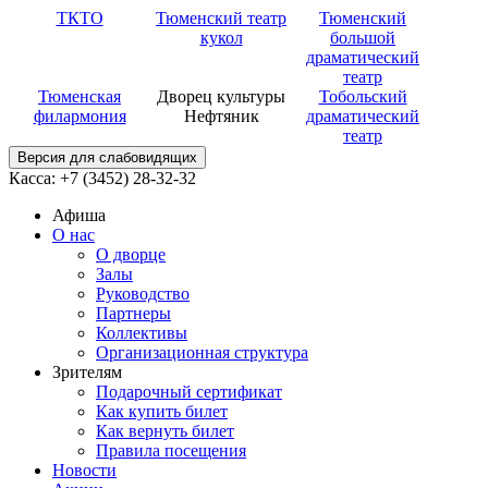
ТКТО
Тюменский театр
Тюменский
кукол
большой
драматический
театр
Тюменская
Дворец культуры
Тобольский
филармония
Нефтяник
драматический
театр
Версия для слабовидящих
Касса: +7 (3452)
28-32-32
Афиша
О нас
О дворце
Залы
Руководство
Партнеры
Коллективы
Организационная структура
Зрителям
Подарочный сертификат
Как купить билет
Как вернуть билет
Правила посещения
Новости