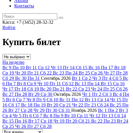
Акции
Контакты
Касса: +7 (3452)
28-32-32
Войти
Купить билет
На неделю
Вс
9
Пн
10
Вт
11
Ср
12
Чт
13
Пт
14
Сб
15
Вс
16
Пн
17
Вт
18
Ср
19
Чт
20
Пт
21
Сб
22
Вс
23
Пн
24
Вт
25
Ср
26
Чт
27
Пт
28
Сб
29
Вс
30
Пн
31
Сентябрь
2026
Вт
1
Ср
2
Чт
3
Пт
4
Сб
5
Вс
6
Пн
7
Вт
8
Ср
9
Чт
10
Пт
11
Сб
12
Вс
13
Пн
14
Вт
15
Ср
16
Чт
17
Пт
18
Сб
19
Вс
20
Пн
21
Вт
22
Ср
23
Чт
24
Пт
25
Сб
26
Вс
27
Пн
28
Вт
29
Ср
30
Октябрь
2026
Чт
1
Пт
2
Сб
3
Вс
4
Пн
5
Вт
6
Ср
7
Чт
8
Пт
9
Сб
10
Вс
11
Пн
12
Вт
13
Ср
14
Чт
15
Пт
16
Сб
17
Вс
18
Пн
19
Вт
20
Ср
21
Чт
22
Пт
23
Сб
24
Вс
25
Пн
26
Вт
27
Ср
28
Чт
29
Пт
30
Сб
31
Ноябрь
2026
Вс
1
Пн
2
Вт
3
Ср
4
Чт
5
Пт
6
Сб
7
Вс
8
Пн
9
Вт
10
Ср
11
Чт
12
Пт
13
Сб
14
Вс
15
Пн
16
Вт
17
Ср
18
Чт
19
Пт
20
Сб
21
Вс
22
Пн
23
Вт
24
Ср
25
Чт
26
Пт
27
Сб
28