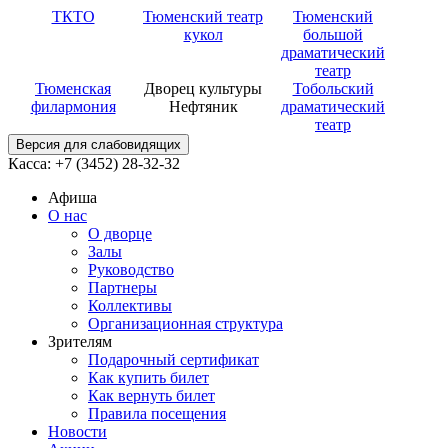
ТКТО
Тюменский театр
Тюменский
кукол
большой
драматический
театр
Тюменская
Дворец культуры
Тобольский
филармония
Нефтяник
драматический
театр
Версия для слабовидящих
Касса: +7 (3452)
28-32-32
Афиша
О нас
О дворце
Залы
Руководство
Партнеры
Коллективы
Организационная структура
Зрителям
Подарочный сертификат
Как купить билет
Как вернуть билет
Правила посещения
Новости