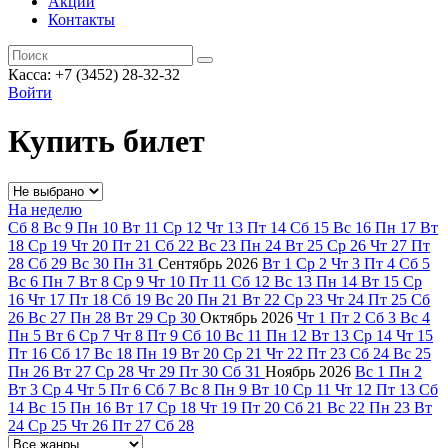
Акции
Контакты
Касса: +7 (3452)
28-32-32
Войти
Купить билет
На неделю
Сб
8
Вс
9
Пн
10
Вт
11
Ср
12
Чт
13
Пт
14
Сб
15
Вс
16
Пн
17
Вт
18
Ср
19
Чт
20
Пт
21
Сб
22
Вс
23
Пн
24
Вт
25
Ср
26
Чт
27
Пт
28
Сб
29
Вс
30
Пн
31
Сентябрь
2026
Вт
1
Ср
2
Чт
3
Пт
4
Сб
5
Вс
6
Пн
7
Вт
8
Ср
9
Чт
10
Пт
11
Сб
12
Вс
13
Пн
14
Вт
15
Ср
16
Чт
17
Пт
18
Сб
19
Вс
20
Пн
21
Вт
22
Ср
23
Чт
24
Пт
25
Сб
26
Вс
27
Пн
28
Вт
29
Ср
30
Октябрь
2026
Чт
1
Пт
2
Сб
3
Вс
4
Пн
5
Вт
6
Ср
7
Чт
8
Пт
9
Сб
10
Вс
11
Пн
12
Вт
13
Ср
14
Чт
15
Пт
16
Сб
17
Вс
18
Пн
19
Вт
20
Ср
21
Чт
22
Пт
23
Сб
24
Вс
25
Пн
26
Вт
27
Ср
28
Чт
29
Пт
30
Сб
31
Ноябрь
2026
Вс
1
Пн
2
Вт
3
Ср
4
Чт
5
Пт
6
Сб
7
Вс
8
Пн
9
Вт
10
Ср
11
Чт
12
Пт
13
Сб
14
Вс
15
Пн
16
Вт
17
Ср
18
Чт
19
Пт
20
Сб
21
Вс
22
Пн
23
Вт
24
Ср
25
Чт
26
Пт
27
Сб
28