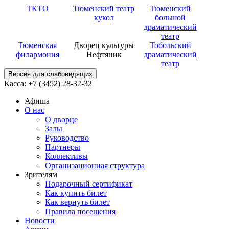
ТКТО
Тюменский театр
Тюменский
кукол
большой
драматический
театр
Тюменская
Дворец культуры
Тобольский
филармония
Нефтяник
драматический
театр
Версия для слабовидящих
Касса: +7 (3452)
28-32-32
Афиша
О нас
О дворце
Залы
Руководство
Партнеры
Коллективы
Организационная структура
Зрителям
Подарочный сертификат
Как купить билет
Как вернуть билет
Правила посещения
Новости